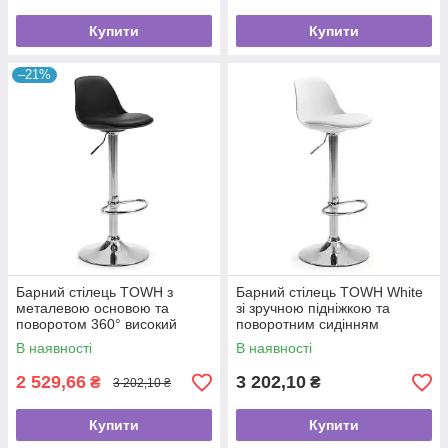
Купити
Купити
–21%
Барний стілець TOWH з
Барний стілець TOWH White
металевою основою та
зі зручною підніжкою та
поворотом 360° високий
поворотним сидінням
чорний стілець для кухні та
Високий стілець для кухні
В наявності
В наявності
кафе
кафе та бару
2 529,66
3 202,10
₴
₴
3 202,10 ₴
Купити
Купити