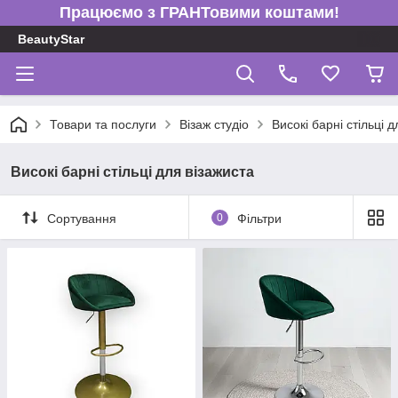
Працюємо з ГРАНТовими коштами!
BeautyStar
Товари та послуги
Візаж студіо
Високі барні стільці 
Високі барні стільці для візажиста
Сортування
0
Фільтри