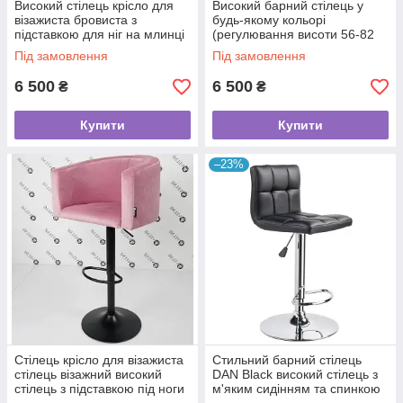
Високий стілець крісло для
Високий барний стілець у
візажиста бровиста з
будь-якому кольорі
підставкою для ніг на млинці
(регулювання висоти 56-82
Charm_BR
см) візажне крісло з
Під замовлення
Під замовлення
підставкою для ніг Charm_BR
6 500
6 500
₴
₴
Купити
Купити
–23%
Стілець крісло для візажиста
Стильний барний стілець
стілець візажний високий
DAN Black високий стілець з
стілець з підставкою під ноги
м'яким сидінням та спинкою