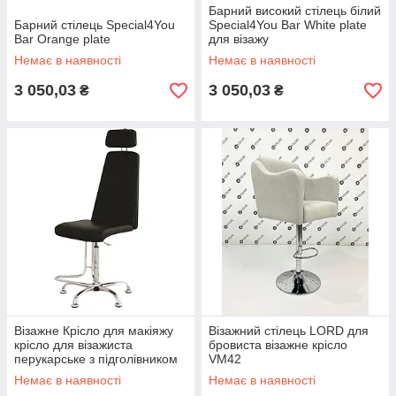
Барний високий стілець білий
Барний стілець Special4You
Special4You Bar White plate
Bar Orange plate
для візажу
Немає в наявності
Немає в наявності
3 050,03
3 050,03
₴
₴
Візажне Крісло для макіяжу
Візажний стілець LORD для
крісло для візажиста
бровиста візажне крісло
перукарське з підголівником
VM42
педикюрне крісло Make Up
Немає в наявності
Немає в наявності