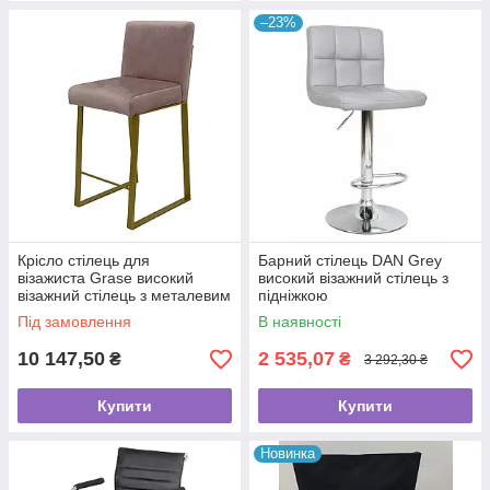
–23%
Крісло стілець для
Барний стілець DAN Grey
візажиста Grase високий
високий візажний стілець з
візажний стілець з металевим
підніжкою
каркасом VM42
Під замовлення
В наявності
10 147,50
2 535,07
₴
₴
3 292,30 ₴
Купити
Купити
Новинка