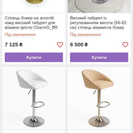
Стілець-Хокер на золотій
Високий табурет із
ніжці високий табурет для
регулюванням висоти (56-82
візажне крісло CharmG_BR
см) стілець візажиста Хокер
Charm_BR
Під замовлення
Під замовлення
7 125
6 500
₴
₴
Купити
Купити