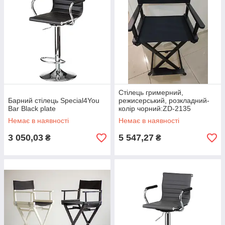
Стілець гримерний,
Барний стілець Special4You
режисерський, розкладний-
Bar Black plate
колір чорний:ZD-2135
Немає в наявності
Немає в наявності
3 050,03
5 547,27
₴
₴