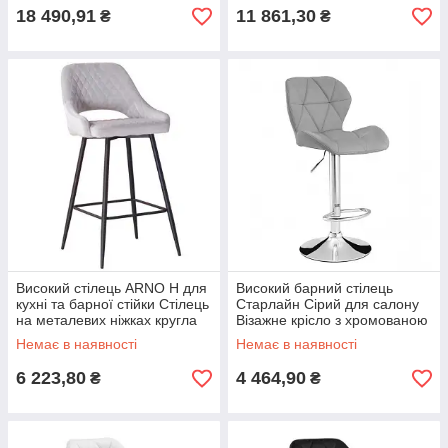
18 490,91
11 861,30
₴
₴
Високий стілець ARNO H для
Високий барний стілець
кухні та барної стійки Стілець
Старлайн Сірий для салону
на металевих ніжках кругла
Візажне крісло з хромованою
спинка з малюнком
ніжкою
Немає в наявності
Немає в наявності
6 223,80
4 464,90
₴
₴