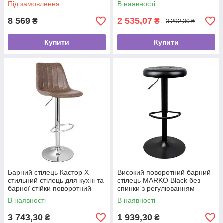
для майстрів VM_40
Під замовлення
В наявності
8 569
2 535,07
₴
₴
3 292,30 ₴
Купити
Купити
Барний стілець Кастор Х
Високий поворотний барний
стильний стілець для кухні та
стілець MARKO Black без
барної стійки поворотний
спинки з регулюванням
360°
висоти для дому та кафе
В наявності
В наявності
3 743,30
1 939,30
₴
₴