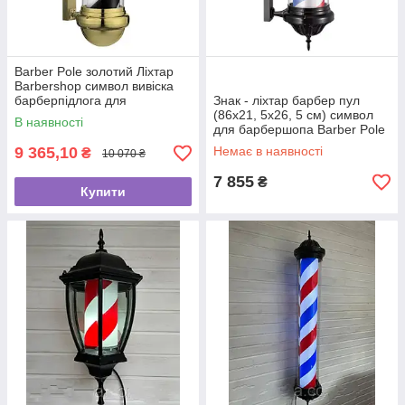
Barber Pole золотий Ліхтар
Barbershop символ вивіска
барберпідлога для
Знак - ліхтар барбер пул
барбершопа GOLD
(86х21, 5х26, 5 см) символ
В наявності
для барбершопа Barber Pole
ліхтар-вивіска для
9 365,10
Немає в наявності
₴
10 070 ₴
барбершопа
7 855
₴
Купити