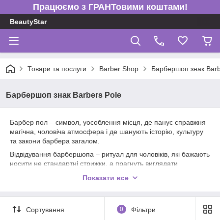
Працюємо з ГРАНТовими коштами!
BeautyStar
Товари та послуги
Barber Shop
Барбершоп знак Barb
Барбершоп знак Barbers Pole
Барбер пол – символ, уособлення місця, де панує справжня
магічна, чоловіча атмосфера і де шанують історію, культуру
та закони барбера загалом.
Відвідування барбершопа – ритуал для чоловіків, які бажають
носити не стандартні стрижки, а прагнуть виглядати
оригінально та модно.
Показати все
Здається, Ви бачите звичайну перукарню, при цьому з
Barber's Pole, то сміливо заходьте туди.
Коли Ви поринете в агресивну чоловічу атмосферу, то
Сортування
0
Фільтри
зрозумієте, що барберинг - це більше, ніж може здатися