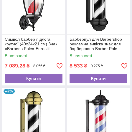
Символ барбер підлога
Барберпул для Barbershop
крутної (49х24х21 см) Знак
рекламна вивіска знак для
«Barber's Pole» Eurostil
барбершопа Barber Pole
(30x36x78см) Чорно-Білий
В наявності
В наявності
Іспанія
7 089,28
8 533
₴
₴
8 056 ₴
9 275 ₴
Купити
Купити
–7%