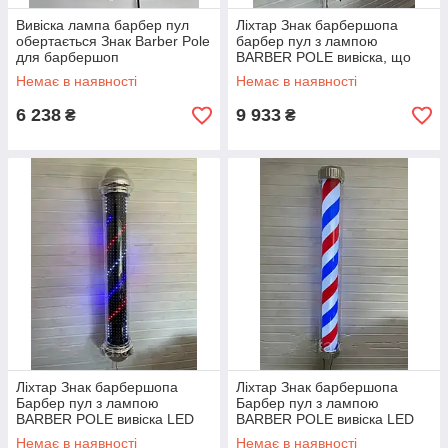
Вивіска лампа барбер пул
Ліхтар Знак барбершопа
обертається Знак Barber Pole
барбер пул з лампою
для барбершоп
BARBER POLE вивіска, що
крутиться, для перукарні
Немає в наявності
Немає в наявності
Barbershop
6 238
9 933
₴
₴
Ліхтар Знак барбершопа
Ліхтар Знак барбершопа
Барбер пул з лампою
Барбер пул з лампою
BARBER POLE вивіска LED
BARBER POLE вивіска LED
для перукарні Barbershop
для перукарні Barbershop
Немає в наявності
Немає в наявності