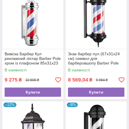
Вивіска Барбер Кул
Знак барбер пул (67х31х24
рекламний ліхтар Barber Pole
см) символ для
хром із плафоном 85x31x23
барберовшопу Barber Pole
см Іспанія
Іспанія знак барбершопу
В наявності
В наявності
9 275
8 569,04
₴
₴
10 600 ₴
9 964 ₴
Купити
Купити
–12%
–8%