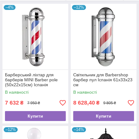
спочатку.
–4%
–12%
Барберський ліхтар для
Світильник для Barbershop
барберів MINI Barber pole
барбер пул Іспанія 61x33x23
(50х22х15см) Іспанія
см
В наявності
В наявності
7 632
8 628,40
₴
₴
7 950 ₴
9 805 ₴
Купити
Купити
–12%
–14%