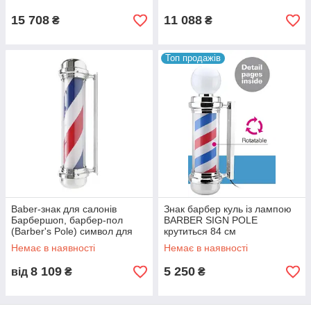
15 708
11 088
₴
₴
Топ продажів
Baber-знак для салонів
Знак барбер куль із лампою
Барбершоп, барбер-пол
BARBER SIGN POLE
(Barber's Pole) символ для
крутиться 84 см
чоловічих перукарських
Немає в наявності
Немає в наявності
салонів
8 109
5 250
від
₴
₴