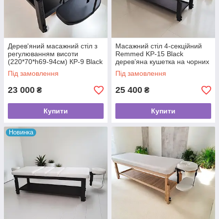
Дерев'яний масажний стіл з
Масажний стіл 4-секційний
регулюванням висоти
Remmed KP-15 Black
(220*70*h69-94см) КР-9 Black
дерев’яна кушетка на чорних
кушетка масажна
ніжках
Під замовлення
Під замовлення
23 000
25 400
₴
₴
Купити
Купити
Новинка