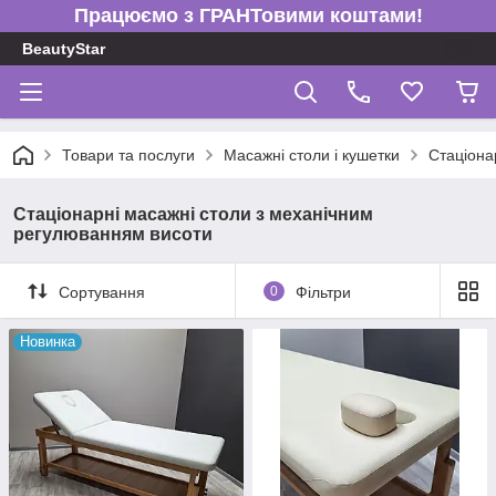
Працюємо з ГРАНТовими коштами!
BeautyStar
Товари та послуги
Масажні столи і кушетки
Стаціона
Стаціонарні масажні столи з механічним
регулюванням висоти
Сортування
0
Фільтри
Новинка