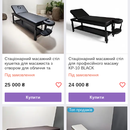
Стаціонарний масажний стіл
Стаціонарний масажний стіл
кушетка для масажиста з
для професійного масажу
отвором для обличчя та
KP-10 BLACK
підголовником КР 10 plus
Під замовлення
Під замовлення
(BLACK)
25 000
24 000
₴
₴
Купити
Купити
Топ продажів