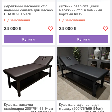
Дерев'яний масажний стіл
Дитячий реабілітаційний
надійний кушетка для масажу
масажний стіл зі знімними
СПА КР-10 black
бортами KIDS
Під замовлення
Під замовлення
24 000
24 000
₴
₴
Купити
Купити
Кушетка масажна
Кушетка стаціонарна для
стаціонарна 200*75*h69-94см
масажу (200*75*h69-94см)