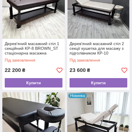
Дерев'яний масажний стіл 1
Дерев'яний масажний стіл 2
секційний KP-8 BROWN_ST
секції кушетка для масажу з
стаціонарна масажна
підголівником КР-10
кушетка з отвором для
BROWN&DELUXE
Під замовлення
Під замовлення
обличчя
22 200
23 600
₴
₴
Купити
Купити
Новинка