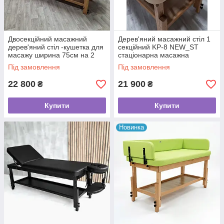
Двосекційний масажний
Дерев'яний масажний стіл 1
дерев'яний стіл -кушетка для
секційний KP-8 NEW_ST
масажу ширина 75см на 2
стаціонарна масажна
секції КР-11 NEW
кушетка з отвором для
Під замовлення
Під замовлення
обличчя
22 800
21 900
₴
₴
Купити
Купити
Новинка