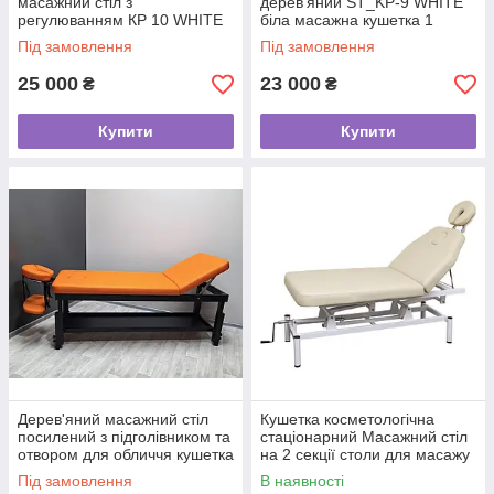
масажний стіл з
дерев'яний ST_KP-9 WHITE
регулюванням КР 10 WHITE
біла масажна кушетка 1
PLUS посилена масажна
секція
Під замовлення
Під замовлення
кушетка 2 секції
25 000
23 000
₴
₴
Купити
Купити
Дерев'яний масажний стіл
Кушетка косметологічна
посилений з підголівником та
стаціонарний Масажний стіл
отвором для обличчя кушетка
на 2 секції столи для масажу
КР-10+BLACK_ORANGE_ST
регулюванням висоти BS257
Під замовлення
В наявності
Бежевий