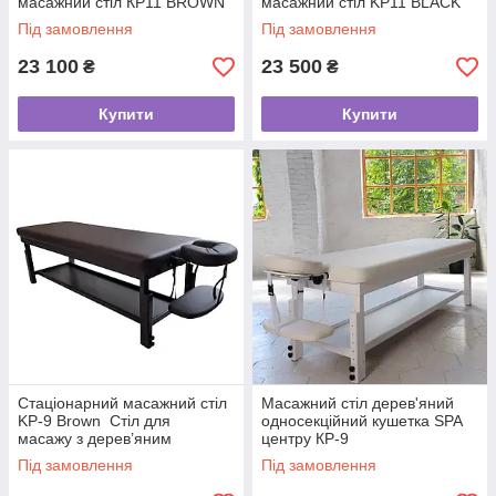
масажний стіл КР11 BROWN
масажний стіл KP11 BLACK
Під замовлення
Під замовлення
23 100
23 500
₴
₴
Купити
Купити
Стаціонарний масажний стіл
Масажний стіл дерев'яний
KP-9 Brown Стіл для
односекційний кушетка SPA
масажу з дерев’яним
центру КР-9
каркасом (навантаження 280
White&SNOW_ST
Під замовлення
Під замовлення
кг)