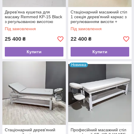
Дерев’яна кушетка для
Стаціонарний масажний стіл
масажу Remmed KP-15 Black
1 секція дерев'яний каркас з
з регульованою висотою
регулюванням висоти +
масажний стіл 4-секційний
регульований підголівник KP-
Під замовлення
Під замовлення
9
25 400
22 400
₴
₴
Купити
Купити
Новинка
Стаціонарний дерев'яний
Професійний масажний стіл