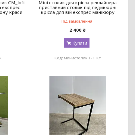
ик СМ_loft-
Міні столик для крісла реклайнера
а експрес
приставний столик під педикюрні
ону краси
крісла для вій експрес манікюру
Під замовлення
2 400 ₴
Купити
R
министолик Т-1_Кт