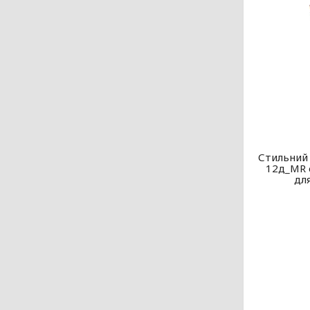
Стильний 
12д_MR 
дл