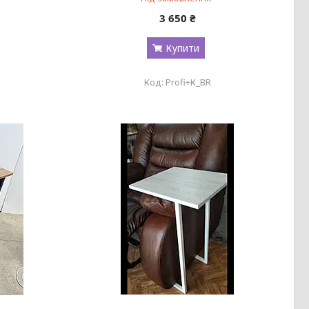
3 650 ₴
Купити
Profi+К_BR