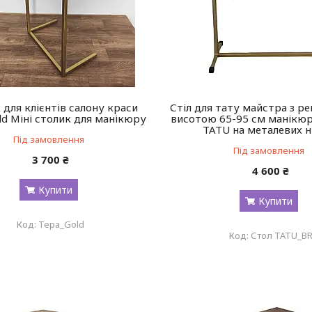
 для клієнтів салону краси
Стіл для тату майстра з р
ld Міні столик для манікюру
висотою 65-95 см манікю
TATU на металевих н
Під замовлення
Під замовлення
3 700 ₴
4 600 ₴
Купити
Купити
Тера_Gold
Стол TATU_B