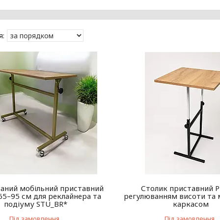
ваний мобільний приставний
Столик приставний P
65–95 см для реклайнера та
регулюванням висоти та
подіуму STU_BR*
каркасом
Під замовлення
Під замовлення