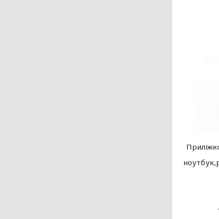
Приліжко
ноутбук,