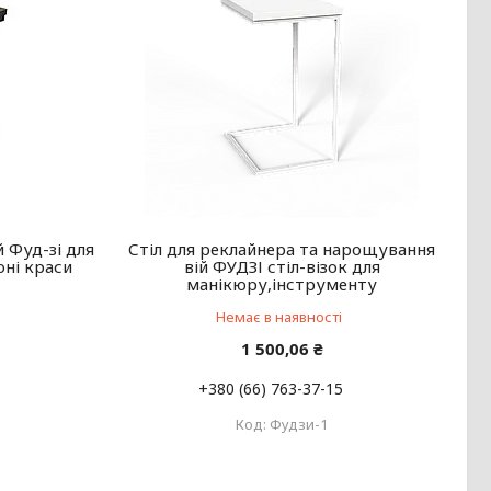
 Фуд-зі для
Стіл для реклайнера та нарощування
оні краси
вій ФУДЗІ стіл-візок для
манікюру,інструменту
Немає в наявності
1 500,06 ₴
+380 (66) 763-37-15
Фудзи-1