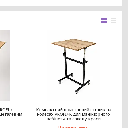
ROFI з
Компактний приставний столик на
 металевим
колесах PROFI+К для манікюрного
кабінету та салону краси
Під замовлення