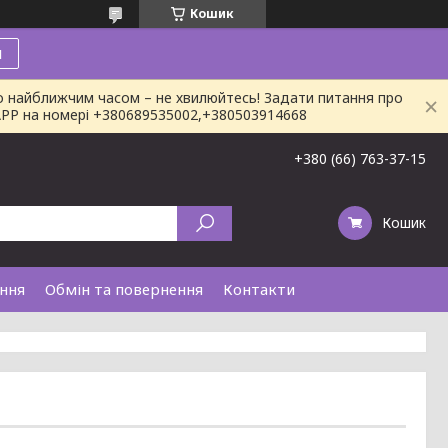
Кошик
и
о найближчим часом – не хвилюйтесь! Задати питання про
SAPP на номері +380689535002,+380503914668
+380 (66) 763-37-15
Кошик
ання
Обмін та повернення
Контакти