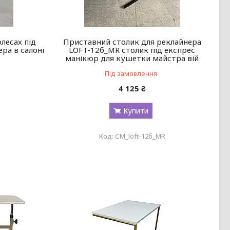
лесах під
Приставний столик для реклайнера
ра в салоні
LOFT-12б_MR столик під експрес
манікюр для кушетки майстра вій
Під замовлення
4 125 ₴
Купити
СМ_loft-12б_MR