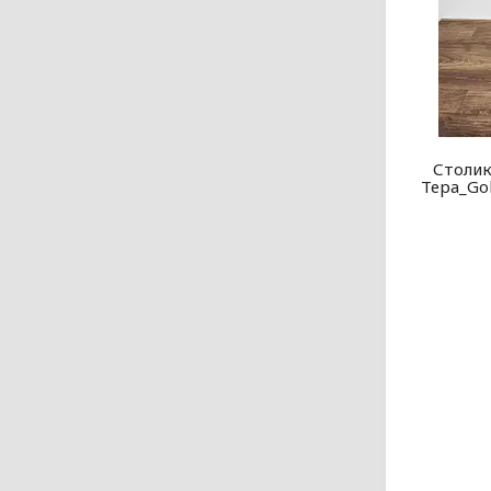
Столик
Тера_Go