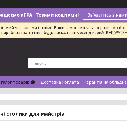
рацюємо з ГРАНТовими коштами!
Зв'язатись з нам
робочий час, але ми бачимо Ваше замовлення та опрацюємо йог
ни виробництва та інше будь ласка: наші месенджери:VIBER,WAT
талог товарів
Доставка і оплата
Гарантія на обладн
лічної оферти
ні столики для майстрів