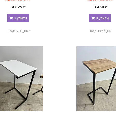
4 825 ₴
3 450 ₴
Купити
Купити
STU_BR*
Profi_BR