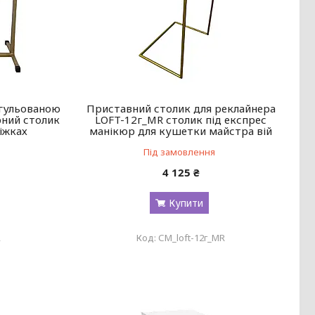
егульованою
Приставний столик для реклайнера
рний столик
LOFT-12г_MR столик під експрес
іжках
манікюр для кушетки майстра вій
Під замовлення
4 125 ₴
Купити
R
СМ_loft-12г_MR