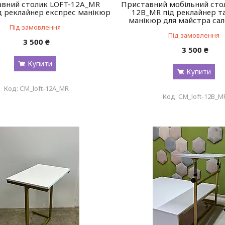
вний столик LOFT-12А_MR
Приставний мобільний стол
д реклайнер експрес манікюр
12В_MR під реклайнер т
манікюр для майстра сал
Під замовлення
Під замовлення
3 500 ₴
3 500 ₴
Купити
Купити
СМ_loft-12А_MR
СМ_loft-12В_M