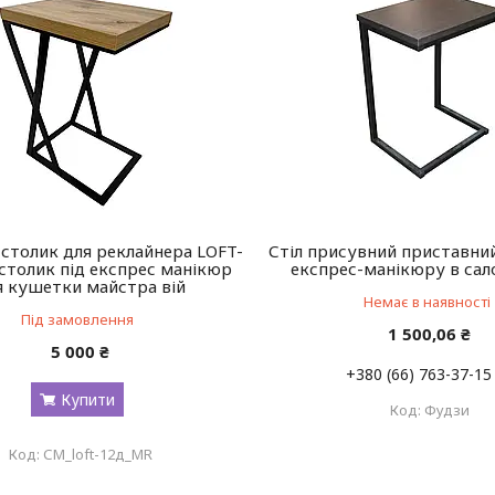
столик для реклайнера LOFT-
Стіл присувний приставний
столик під експрес манікюр
експрес-манікюру в сал
я кушетки майстра вій
Немає в наявності
Під замовлення
1 500,06 ₴
5 000 ₴
+380 (66) 763-37-15
Купити
Фудзи
СМ_loft-12д_MR