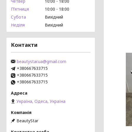
Четвер
10:00
18:00
Пʼятниця
10:00
18:00
Субота
Вихідний
Неділя
Вихідний
Контакти
beautystar.ua@gmail.com
+380667633715
+380667633715
+380667633715
Україна, Одеса, Україна
BeautyStar