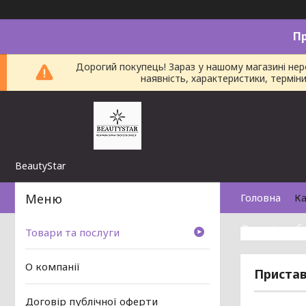
П
Дорогий покупець! Зараз у нашому магазині не
наявність, характеристики, термі
BeautyStar
Головна
Ка
Договір пуб
Товари та послуги
О компанії
Пристав
Договір публічної оферти