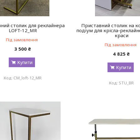
ний столик для реклайнера
Приставний столик на ко
LOFT-12_MR
подіум для крісла-реклайне
краси
Під замовлення
Під замовлення
3 500 ₴
4 825 ₴
Купити
Купити
СМ_loft-12_MR
STU_BR