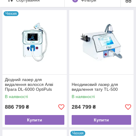
Чехия
Діодний лазер для
видалення волосся Алві
Неодимовий лазер для
Прага DL-6000 OptiPuls
видалення тату TL-500
ProMax
В наявності
В наявності
886 799
284 799
₴
₴
Купити
Купити
Чехия