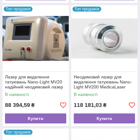
Топ продажів
Топ продажів
Лазер для видалення
Неодимовий лазер для
татуювань Nano-Light MV20
видалення татуювань Nano-
надійний неодимовий лазер
Light MV200 MedicaLaser
MedicaLaser Карбон
Карбон, Нове
В наявності
В наявності
88 394,59
118 181,03
₴
₴
Купити
Купити
Топ продажів