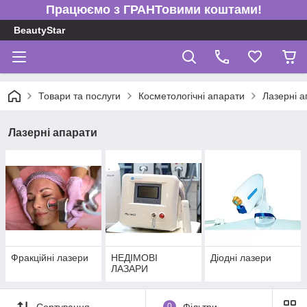
Працюємо з ГРАНТовими коштами!
BeautyStar
Товари та послуги
Косметологічні апарати
Лазерні а
Лазерні апарати
Фракційні лазери
НЕДІМОВІ
Діодні лазери
ЛАЗАРИ
Сортування
0
Фільтри