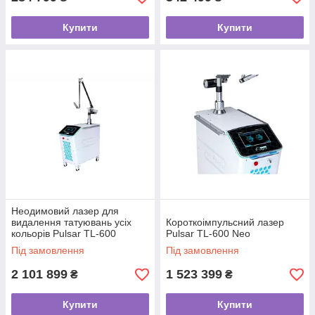
Купити
Купити
Неодимовий лазер для
видалення татуювань усіх
Короткоімпульсний лазер
кольорів Pulsar TL-600
Pulsar TL-600 Neo
Titanium лазер для
Під замовлення
Під замовлення
омолодження для клінік
2 101 899
1 523 399
₴
₴
Купити
Купити