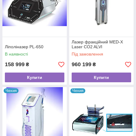
Лазер фракційний MED-X
Ліполіназер PL-650
Laser CO2 ALVI
В наявності
Під замовлення
158 999
960 199
₴
₴
Купити
Купити
Чехия
Чехия