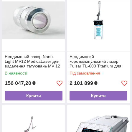
Неодимовий лазер Nano-
Неодимовий
Light MV12 MedicaLaser для
короткоімпульсний лазер
видалення татуювань MV 12
Pulsar TL-600 Titanium для
Карбоновий пілінг, Нове
видалення татуювань та
В наявності
Під замовлення
омолодження
156 047,20
2 101 899
₴
₴
Купити
Купити