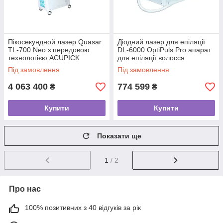
Пікосекундной лазер Quasar
Діодний лазер для епіляції
TL-700 Neo з передовою
DL-6000 OptiPuls Pro апарат
технологією ACUPICK
для епіляції волосся
Під замовлення
Під замовлення
4 063 400
774 599
₴
₴
Купити
Купити
Показати ще
1
/ 2
Про нас
100% позитивних з 40 відгуків за рік