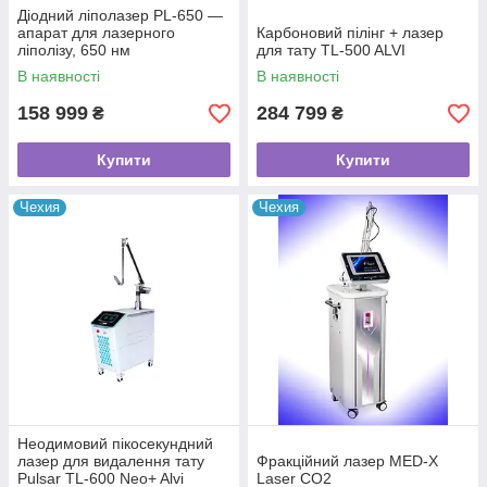
Діодний ліполазер PL-650 —
апарат для лазерного
Карбоновий пілінг + лазер
ліполізу, 650 нм
для тату TL-500 ALVI
В наявності
В наявності
158 999
284 799
₴
₴
Купити
Купити
Чехия
Чехия
Неодимовий пікосекундний
лазер для видалення тату
Фракційний лазер MED-X
Pulsar TL-600 Neo+ Alvi
Laser CO2