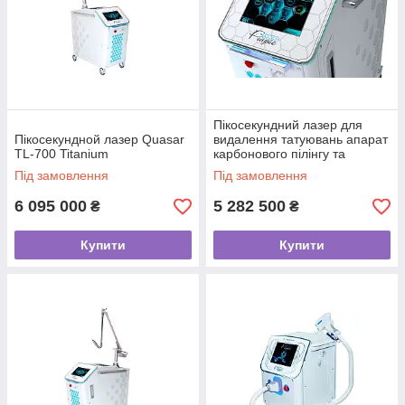
Пікосекундний лазер для
Пікосекундной лазер Quasar
видалення татуювань апарат
TL-700 Titanium
карбонового пілінгу та
омолодження шкіри Quasar
Під замовлення
Під замовлення
TL-700 Neo+
6 095 000
5 282 500
₴
₴
Купити
Купити