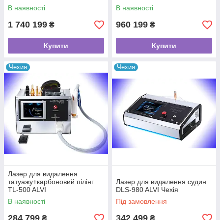
Prague
В наявності
В наявності
1 740 199
960 199
₴
₴
Купити
Купити
Чехия
Чехия
Лазер для видалення
татуажу+карбоновий пілінг
Лазер для видалення судин
TL-500 ALVI
DLS-980 ALVI Чехія
В наявності
Під замовлення
284 799
342 499
₴
₴