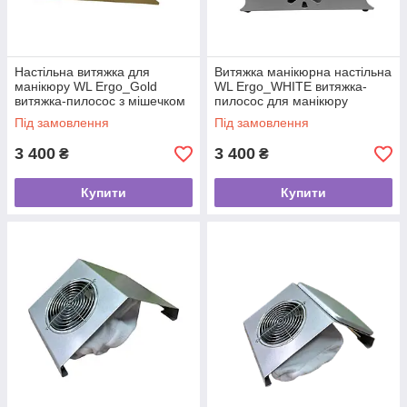
Настільна витяжка для
Витяжка манікюрна настільна
манікюру WL Ergo_Gold
WL Ergo_WHITE витяжка-
витяжка-пилосос з мішечком
пилосос для манікюру
для нігтьового пилу
Під замовлення
Під замовлення
3 400
3 400
₴
₴
Купити
Купити