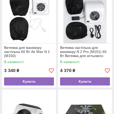
підвищеною чутливістю до пилу, рекомендується
Витяжка для манікюру
Витяжка настільна для
настільна 60 Вт Air Max N 1
манікюру N 2 Pro (M151) 65
(M150)
Вт Витяжка для нігтьового
пилу
В наявності
В наявності
3 340
4 370
₴
₴
Купити
Купити