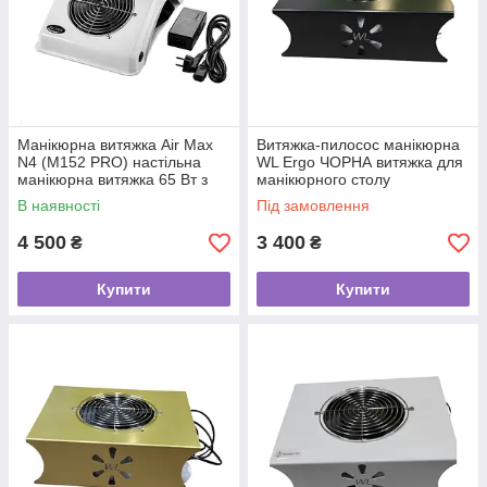
Манікюрна витяжка Air Max
Витяжка-пилосос манікюрна
N4 (M152 PRO) настільна
WL Ergo ЧОРНА витяжка для
манікюрна витяжка 65 Вт з
манікюрного столу
регулятором швидкості
В наявності
Під замовлення
4 500
3 400
₴
₴
Купити
Купити