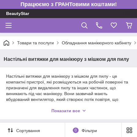
Працюємо з ГРАНТовими коштами!
BeautyStar
Товари та послуги
Обладнання манікюрного кабінету
Настільні витяжки для манікюру з мішком для пилу
Настільні витяжки для манікюру з мішком для пилу - це
компактні пристрої, які розміщуються на робочій поверхні та
призначені для видалення пилу та інших частинок, що
виникають під час манікюру. Вони зазвичай мають
вбудований вентилятор, який створює потік повітря, що
спрямовує пил у мішок для пилу, де він затримується.
Показати все
Переваги настільних витяжок з мішком для пилу:
Пиловловлення: Мішок для пилу є первинним
фільтром, який ефективно затримує пил і дрібні
Сортування
0
Фільтри
частинки, запобігаючи їх розсіюванню в повітрі та