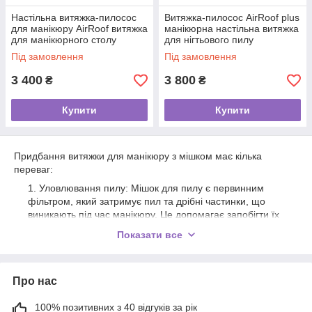
Настільна витяжка-пилосос
Витяжка-пилосос AirRoof plus
для манікюру AirRoof витяжка
манікюрна настільна витяжка
для манікюрного столу
для нігтьового пилу
Під замовлення
Під замовлення
3 400
3 800
₴
₴
Купити
Купити
Придбання витяжки для манікюру з мішком має кілька
переваг:
Уловлювання пилу: Мішок для пилу є первинним
фільтром, який затримує пил та дрібні частинки, що
виникають під час манікюру. Це допомагає запобігти їх
розсіюванню в повітрі та осіданню на робочій поверхні,
Показати все
що підтримує чистоту в салоні.
Простота використання: Настільні витяжки з мішком
для пилу зазвичай компактні і легко розміщуються на
Про нас
робочій поверхні. Вони прості в установці та не
вимагають складних підключень або встановлення
100% позитивних з 40 відгуків за рік