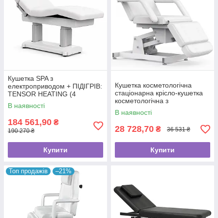
Кушетка SPA з
Кушетка косметологічна
електроприводом + ПІДІГРІВ:
стаціонарна крісло-кушетка
TENSOR HEATING (4
косметологічна з
мотори) преміум стіл для
В наявності
електроприводом для клініки
косметолога та масажиста
В наявності
2217
184 561,90
₴
28 728,70
₴
36 531 ₴
190 270 ₴
Купити
Купити
Топ продажів
–21%
Універсальні канапки
Кушетки універсальні, для педикюру, косметології та
масажу