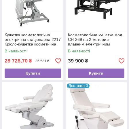
Кушетка косметологічна
Косметологічна кушетка мод.
електрична стаціонарна 2217
CH-269 на 2 мотори з
Крісло-кушетка косметична
плавним електричним
автоматична
регулюванням Стіл для
В наявності
В наявності
масажного салону
28 728,70
39 900
₴
₴
36 531 ₴
Купити
Купити
Доставка 0
Кушетки на гідравліці
Кушетки з регулюванням висоти