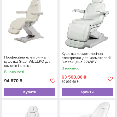
Кушетка косметологічна
Професійна електрична
електрична для косметології
кушетка Glab WEELKO для
3-х секційна 2248BY
салонів і клінік з
В наявності
регулюваннями всіх
В наявності
положень
63 500,80
₴
94 870
₴
80 097,60 ₴
Купити
Купити