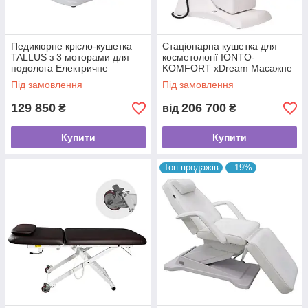
Педикюрне крісло-кушетка
Стаціонарна кушетка для
TALLUS з 3 моторами для
косметології IONTO-
подолога Електричне
KOMFORT xDream Масажне
регульоване крісло
крісло з 4 електродвигунами
Під замовлення
Під замовлення
129 850
206 700
₴
від
₴
Купити
Купити
Топ продажів
–19%