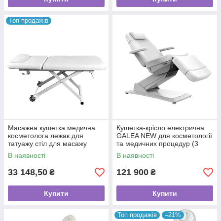
Топ продажів
Масажна кушетка медична
Кушетка-крісло електрична
косметолога лежак для
GALEA NEW для косметології
татуажу стіл для масажу
та медичних процедур (3
кушетка посилена
мотори)
В наявності
В наявності
електрична
33 148,50
121 900
₴
₴
Купити
Купити
Топ продажів
–21%