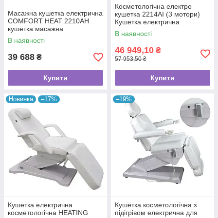
Косметологічна електро
Масажна кушетка електрична
кушетка 2214AI (3 мотори)
COMFORT HEAT 2210АН
Кушетка електрична
кушетка масажна
косметологічна автоматична
В наявності
косметологічна медична
В наявності
Коричневий
46 949,10
₴
39 688
₴
57 953,50 ₴
Купити
Купити
Новинка
–17%
–19%
Кушетка електрична
Кушетка косметологічна з
косметологічна HEATING
підігрівом електрична для