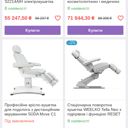
S2214AIH электрокушетка
косметологічних і медичних
крісло косметологічне
кабінетів
В наявності
В наявності
автоматичне
55 247,50
71 844,30
₴
₴
66 297 ₴
88 396 ₴
Купити
Купити
–1%
Професійне крісло-кушетка
Стаціонарна поворотна
для подолога з дистанційним
кушетка WEELKO Tella Neo з
керуванням SÜDA Move C1
підігрівом і функцією RESET
(3 електромотори)
для салонів і клінік
Під замовлення
В наявності