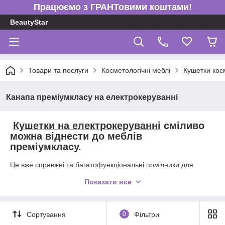
Працюємо з ГРАНТовими коштами!
BeautyStar
Товари та послуги
Косметологічні меблі
Кушетки кос
Канапа преміумкласу на електрокеруванні
Кушетки на електрокеруванні
сміливо
можна віднести до меблів
преміумкласу.
Це вже справжні та багатофункціональні помічники для
індустрії краси.
Показати все
Основні переваги електричних канапок:
1
Удобство
Сортування
0
Фільтри