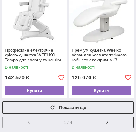
Професійне електричне
Преміум кушетка Weelko
крісло-кушектка WEELKO
Vome для косметологічного
Tempo для салону та клініки
кабінету електрична (3
(4 мотори)
мотори)
В наявності
В наявності
142 570
126 670
₴
₴
Купити
Купити
Показати ще
1
/ 4