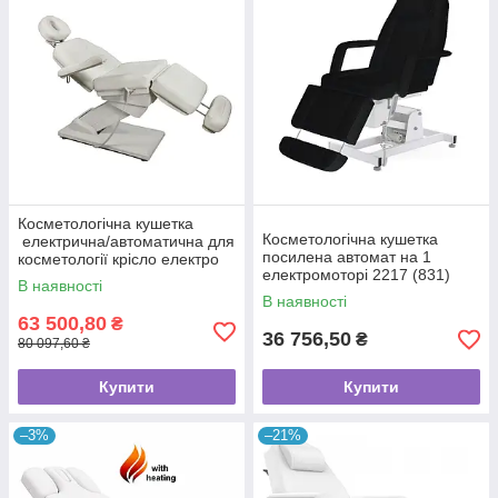
Косметологічна кушетка
Косметологічна кушетка
електрична/автоматична для
посилена автомат на 1
косметології крісло електро
електромоторі 2217 (831)
2248 BY(електромотор)
В наявності
В наявності
63 500,80
₴
36 756,50
₴
80 097,60 ₴
Купити
Купити
Механічні канапки
–3%
–21%
Кушетки без регулювання висоти