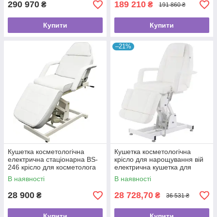
290 970
189 210
₴
₴
191 860 ₴
Купити
Купити
–21%
Кушетка косметологічна
Кушетка косметологічна
електрична стаціонарна BS-
крісло для нарощування вій
246 крісло для косметолога
електрична кушетка для
електромотором на 3 секції
косметолога ZD-831
В наявності
В наявності
28 900
28 728,70
₴
₴
36 531 ₴
Купити
Купити