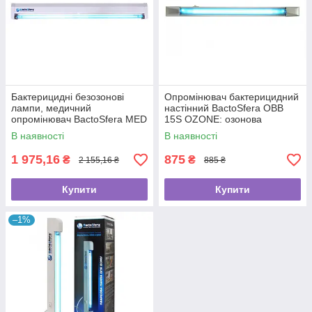
Бактерицидні безозонові
Опромінювач бактерицидний
лампи, медичний
настінний BactoSfera OBB
опромінювач BactoSfera MED
15S OZONE: озонова
30x2 EKRAN
бактерицидна лампа, 8000
В наявності
В наявності
год
1 975,16
875
₴
₴
2 155,16 ₴
885 ₴
Купити
Купити
–1%