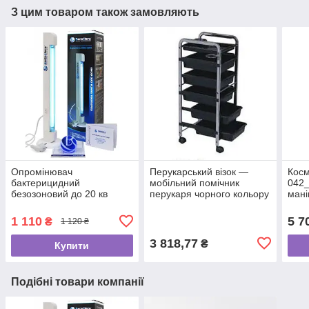
З цим товаром також замовляють
Опромінювач
Перукарський візок —
Косм
бактерицидний
мобільний помічник
042_
безозоновий до 20 кв
перукаря чорного кольору
мані
ZD-106
стом
поли
1 110
5 7
₴
1 120 ₴
3 818,77
₴
Купити
Подібні товари компанії