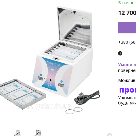
В наявно
12 700
+380 (66
поверне
У компан
будь-як