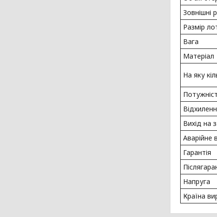
Зовнішні р
Размір лот
Вага
Матеріал
На яку кі
Потужніс
Відхиленн
Вихід на 
Аварійне 
Гарантія
Післягара
Напруга
Країна ви