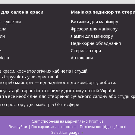
для салонів краси
Манікюр,педикюр та стери
ні кушетки
Витяжки для манікюру
сла
Фрезери для манікюру
оли
Лампи для манікюру
Педикюрне обладнання
и
Стерилізатори
рісла
Автоклави
раси, косметологічних кабінетів і студій.
 і зручність у використанні.
потреб майстрів — від надійності до комфорту роботи.
ультації, гарантію та швидку доставку по всій Україні.
 та все необхідне для створення сучасного салону або студії кр
го простору для майстрів б’юті-сфери
Сайт створений на маркетплейсі
Prom.ua
BeautyStar |
Поскаржитися на контент
|
Політика конфіденційності
Select Language
▼