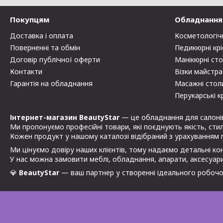
Покупцям
Обладнання 
Доставка і оплата
Косметологіч
Поверненні та обмін
Педикюрні крі
Договір публічної оферти
Манікюрні ст
Контакти
Візки майстра
Гарантія на обладнання
Масажні стол
Перукарські к
Інтернет-магазин BeautyStar
— це обладнання для салонів к
Ми пропонуємо професійні товари, які поєднують якість, стиль
Кожен продукт у нашому каталозі відібраний з урахуванням 
Ми цінуємо довіру наших клієнтів, тому надаємо детальні конс
У нас можна замовити меблі, обладнання, апарати, аксесуари
💎
BeautyStar
— ваш партнер у створенні ідеального робочо