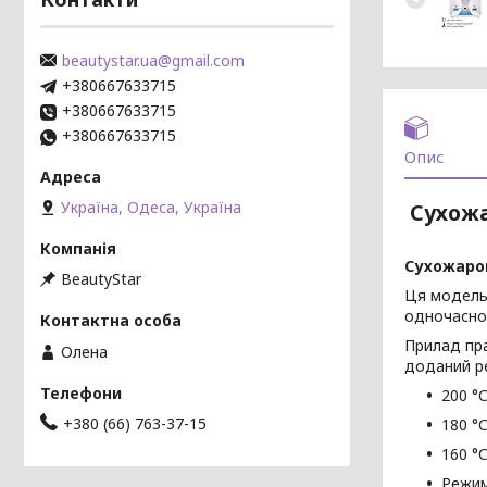
beautystar.ua@gmail.com
+380667633715
+380667633715
+380667633715
Опис
Україна, Одеса, Україна
Сухож
Сухожаров
BeautyStar
Ця модель 
одночасно
Прилад пра
Олена
доданий р
200 °C
+380 (66) 763-37-15
180 °C
160 °C
Режим 