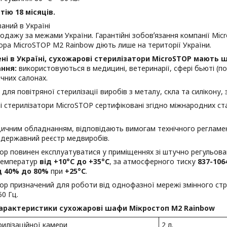
тію 18 місяців.
аний в Україні
одажу за межами України. Гарантійні зобовʼязання компанії M
ора MicroSTOP M2 Rainbow діють лише на території України.
ні в Україні, сухожарові стерилізатори MicroSTOP мають 
ння:
використовуються в медицині, ветеринарії, сфері бьюті (п
чних салонах.
для повітряної стерилізації виробів з металу, скла та силікону,
 стерилізатори MicroSTOP сертифіковані згідно міжнародних ст
дичним обладнанням, відповідають вимогам технічного регламе
 державний реєстр медвиробів.
ор повинен експлуатуватися у приміщеннях зі штучно регульов
 температур
від +10°C до +35°C
, за атмосферного тиску
837-106
д 40% до 80%
при
+25°C
.
ор призначений для роботи від однофазної мережі змінного стр
0 Гц.
характеристики сухожарові шафи Мікростоп M2 Rainbow
рилізаційної камери
2 л.