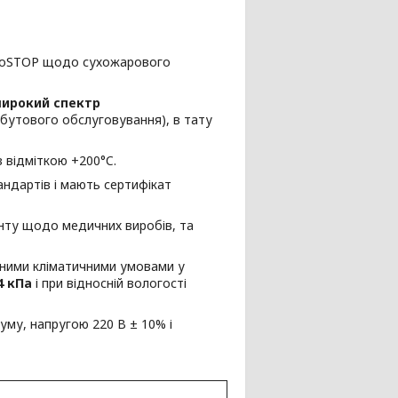
icroSTOP щодо сухожарового
широкий спектр
обутового обслуговування), в тату
 з відміткою +200°C.
андартів і мають сертифікат
нту щодо медичних виробів, та
аними кліматичними умовами у
4 кПа
і при відносній вологості
уму, напругою 220 В ± 10% і