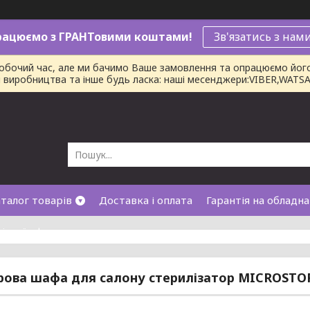
рацюємо з ГРАНТовими коштами!
Зв'язатись з нам
робочий час, але ми бачимо Ваше замовлення та опрацюємо йог
ни виробництва та інше будь ласка: наші месенджери:VIBER,WAT
талог товарів
Доставка і оплата
Гарантія на обладн
лічної оферти
ова шафа для салону стерилізатор MICROSTO