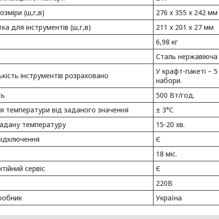
озміри (ш,г,в)
276 х 355 х 242 мм
ка для інструментів (ш,г,в)
211 х 201 х 27 мм
6,98 кг
Сталь нержавіюча
У крафт-пакеті – 5
лькість інструментів розраховано
набори.
ть
500 Вт/год.
я температури від заданого значення
± 3°C
задану температуру
15-20 хв.
відключення
Є
18 міс.
нтійний сервіс
Є
220В
робник
Україна