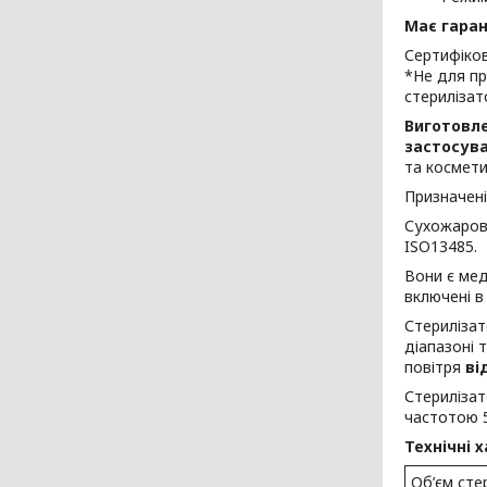
Має гаран
Сертифіков
*Не для пр
стерилізат
Виготовле
застосува
та космети
Призначені 
Сухожарові
ISO13485.
Вони є ме
включені в
Стерилізат
діапазоні
повітря
ві
Стерилізат
частотою 5
Технічні 
Об’єм сте