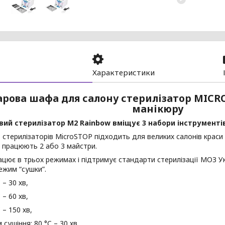
Характеристики
арова шафа для салону стерилізатор MIC
манікюру
ий стерилізатор М2 Rainbow вміщує 3 набори інструментів
стерилізаторів MicroSTOP підходить для великих салонів краси т
 працюють 2 або 3 майстри.
цює в трьох режимах і підтримує стандарти стерилізації МОЗ Ук
ежим “сушки”.
 – 30 хв,
 – 60 хв,
 – 150 хв,
сушіння: 80 °C – 30 хв.