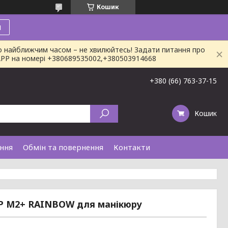
Кошик
и
о найближчим часом – не хвилюйтесь! Задати питання про
SAPP на номері +380689535002,+380503914668
+380 (66) 763-37-15
Кошик
ання
Обмін та повернення
Контакти
P М2+ RAINBOW для манікюру