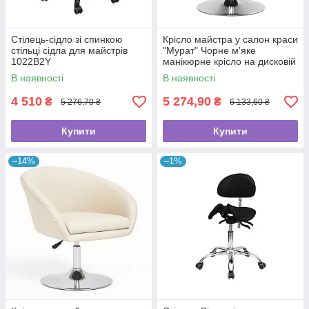
Стілець-сідло зі спинкою
Крісло майстра у салон краси
стільці сідла для майстрів
"Мурат" Чорне м'яке
1022B2Y
манікюрне крісло на дисковій
базі
В наявності
В наявності
4 510
5 274,90
₴
₴
5 276,70 ₴
6 133,60 ₴
Купити
Купити
–14%
–1%