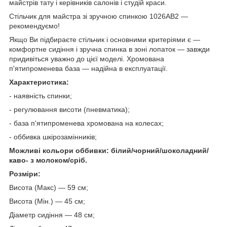
майстрів тату і керівників салонів і студій краси.
Стільчик для майстра зі зручною спинкою 1026АВ2 —
рекомендуємо!
Якщо Ви підбираєте стільчик і основними критеріями є —
комфортне сидіння і зручна спинка в зоні лопаток — завжди
придивіться уважно до цієї моделі. Хромована
п'ятипроменева база — надійна в експлуатації.
Характеристика:
- наявність спинки;
- регулювання висоти (пневматика);
- база п'ятипроменева хромована на колесах;
- оббивка шкірозамінників;
Можливі кольори оббивки: білий/чорний/шоколадний/
каво- з молоком/сріб.
Розміри:
Висота (Макс) — 59 см;
Висота (Мін.) — 45 см;
Діаметр сидіння — 48 см;