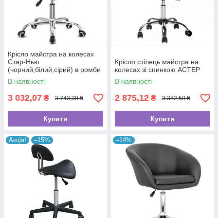
Крісло майстра на колесах
Стар-Нью
Крісло стілець майстра на
(чорний,білий,сірий) в ромби
колесах зі спинкою АСТЕР
В наявності
В наявності
3 032,07
2 875,12
₴
₴
3 743,30 ₴
3 382,50 ₴
Купити
Купити
Акція!
–15%
–14%