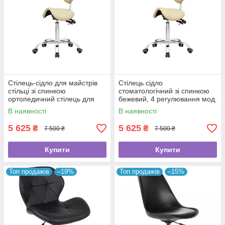
Стілець-сідло для майстрів
Стілець сідло
стільці зі спинкою
стоматологічний зі спинкою
ортопедичний стілець для
бежевий, 4 регулювання мод.
роботи стільчики майстра BS
BS-7015
В наявності
В наявності
Ukraine 7015
5 625
5 625
₴
₴
7 500 ₴
7 500 ₴
Купити
Купити
Топ продажів
–19%
Топ продажів
–15%