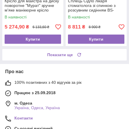
Крісло для майстра на диску
Стілець Сідло лікаря
поворотне "Мурат" зручне
стоматолога зі спинкою з
м'яке манікюрне крісло
розсувним сидінням BS-
4008-1 з регулюванням
В наявності
В наявності
висоти для косметолога
5 274,90
8 811
₴
₴
6 133,60 ₴
8 900 ₴
Купити
Купити
Показати ще
Про нас
100% позитивних з 40 відгуків за рік
Працює з 25.09.2018
м. Одеса
Україна, Одеса, Україна
Контакти
Сьогодні вихідний