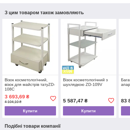
З цим товаром також замовляють
Візок косметологічний,
Візок косметологічний з
Бага
візок для майстрів татуZD-
шухлядкою ZD-109V
апар
108C
3 693,69
₴
5 587,47
83 
₴
4 104,10 ₴
Купити
Купити
Подібні товари компанії