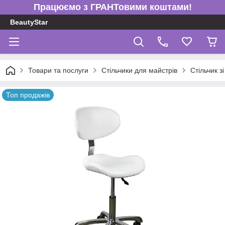
Працюємо з ГРАНТовими коштами!
BeautyStar
Товари та послуги
Стільчики для майстрів
Стільчик 
Топ продажів