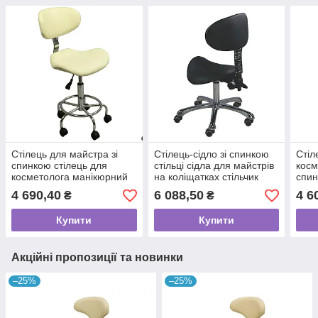
Стілець для майстра зі
Стілець-сідло зі спинкою
Стіл
спинкою стілець для
стільці сідла для майстрів
косм
косметолога манікюрний
на коліщатках стільчик
спин
стілець для майстра та
сідло 3 регулювання
сало
4 690,40
6 088,50
4 6
₴
₴
клієнтів манікюру 1026АВ2
1025Y
Купити
Купити
Акційні пропозиції та новинки
–25%
–25%