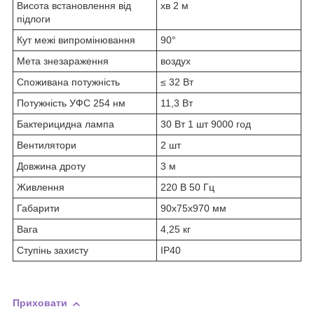
Висота встановлення від
хв 2 м
підлоги
Кут межі випромінювання
90°
Мета знезараження
воздух
Споживана потужність
≤ 32 Вт
Потужність УФС 254 нм
11,3 Вт
Бактерицидна лампа
30 Вт 1 шт 9000 год
Вентилятори
2 шт
Довжина дроту
3 м
Живлення
220 В 50 Гц
Габарити
90х75х970 мм
Вага
4,25 кг
Ступінь захисту
IP40
Приховати