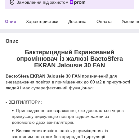
Замовлення під захистом
Опис
Характеристики
Доставка
Оплата
Умови п
Опис
Бактерицидний Екранований
опромінювач із жалюзі BactoSfera
EKRAN Jalousie 30 FAN
BactoSfera EKRAN Jalousie 30 FAN
призначений для
знезараження повітря в приміщеннях до 60 м2 в присутності
людей і має суперефективний функціонал:
- ВЕНТИЛЯТОРИ:
Пришвидшене знезараження, яке досягається через
примусову циркуляцію повітря вздовж лампи за
допомогою двох вентиляторів.
Висока ефективність навіть у приміщеннях із
застояним повітрям без природної циркуляції.