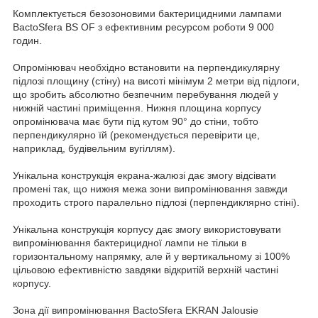
Комплектується безозоновими бактерицидними лампами
BactoSfera BS OF з ефективним ресурсом роботи 9 000
годин.
Опромінювач необхідно встановити на перпендикулярну
підлозі площину (стіну) на висоті мінімум 2 метри від підлоги,
що зробить абсолютно безпечним перебування людей у
нижній частині приміщення. Нижня площина корпусу
опромінювача має бути під кутом 90° до стіни, тобто
перпендикулярно їй (рекомендується перевірити це,
наприклад, будівельним вугіллям).
Унікальна конструкція екрана-жалюзі дає змогу відсівати
промені так, що нижня межа зони випромінювання завжди
проходить строго паралельно підлозі (перпендиклярно стіні).
Унікальна конструкція корпусу дає змогу використовувати
випромінювання бактерицидної лампи не тільки в
горизонтальному напрямку, але й у вертикальному зі 100%
цільовою ефективністю завдяки відкритій верхній частині
корпусу.
Зона дії випромінювання BactoSfera EKRAN Jalousie