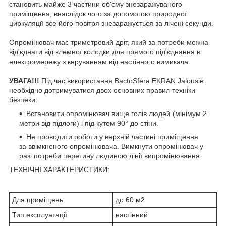
становить майже 3 частини об'єму знезаражуваного
приміщення, внаслідок чого за допомогою природної
циркуляції все його повітря знезаражується за лічені секунди.
Опромінювач має триметровий дріт, який за потреби можна
від'єднати від клемної колодки для прямого під'єднання в
електромережу з керуванням від настінного вимикача.
УВАГА!!!
Під час використання BactoSfera EKRAN Jalousie
необхідно дотримуватися двох основних правил техніки
безпеки:
Встановити опромінювач вище голів людей (мінімум 2
метри від підлоги) і під кутом 90° до стіни.
Не проводити роботи у верхній частині приміщення
за ввімкненого опромінювача. Вимкнути опромінювач у
разі потреби перетину людиною лінії випромінювання.
ТЕХНІЧНІ ХАРАКТЕРИСТИКИ:
Для приміщень
до 60 м2
Тип експлуатації
настінний