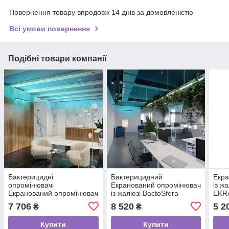
Повернення товару впродовж 14 днів за домовленістю
Всі умови повернення
Подібні товари компанії
Бактерицидні
Бактерицидний
Екра
опромінювачі
Екранований опромінювач
із ж
Екранований опромінювач
із жалюзі BactoSfera
EKRA
із жалюзі BactoSfera
EKRAN Jalousie 30х2 FAN
7 706
8 520
5 2
₴
₴
EKRAN Jalousie 30х2
опромінювачі
бактерицидні
Купити
Купити