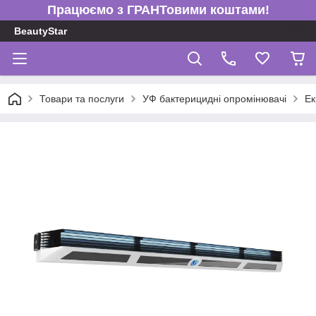
Працюємо з ГРАНТовими коштами!
BeautyStar
Товари та послуги
УФ бактерицидні опромінювачі
Ек