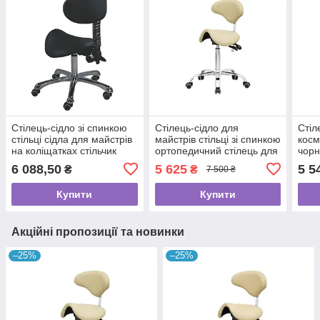
Стілець-сідло зі спинкою
Стілець-сідло для
Стіл
стільці сідла для майстрів
майстрів стільці зі спинкою
косм
на коліщатках стільчик
ортопедичний стілець для
чорн
сідло 3 регулювання
роботи стільчики майстра
для 
6 088,50
5 625
5 5
₴
₴
7 500 ₴
1025Y
BS Ukraine 7015
Купити
Купити
Акційні пропозиції та новинки
–25%
–25%