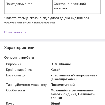
Пакет документів
Санітарно-гігієнічний
висновок
* висота стільця вказана від підлоги до дна сидіння без
урахування висоти наповнювача
Приховати
Характеристики
Основні атрибути
Виробник
B. S. Ukraine
Країна виробник
Китай
База стільця
хрестовина п'ятипроменева
(з коліщатками)
Тип підйомного механізму
Пневматичний
Особливості
Можливість регулювання
висоти сидіння, Наявність
спинки
Колір
Білий