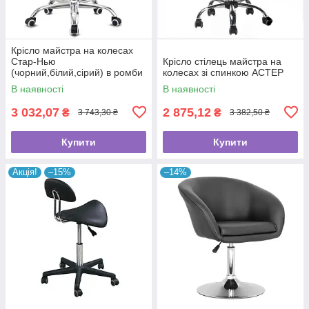
Крісло майстра на колесах
Стар-Нью
Крісло стілець майстра на
(чорний,білий,сірий) в ромби
колесах зі спинкою АСТЕР
В наявності
В наявності
3 032,07
2 875,12
₴
₴
3 743,30 ₴
3 382,50 ₴
Купити
Купити
Акція!
–15%
–14%