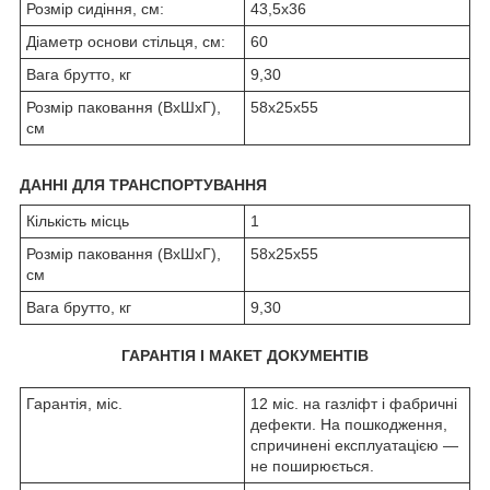
Розмір сидіння, см:
43,5х36
Діаметр основи стільця, см:
60
Вага брутто, кг
9,30
Розмір паковання (ВхШхГ),
58х25х55
см
ДАННІ ДЛЯ ТРАНСПОРТУВАННЯ
Кількість місць
1
Розмір паковання (ВхШхГ),
58х25х55
см
Вага брутто, кг
9,30
ГАРАНТІЯ І МАКЕТ ДОКУМЕНТІВ
Гарантія, міс.
12 міс. на газліфт і фабричні
дефекти. На пошкодження,
спричинені експлуатацією —
не поширюється.