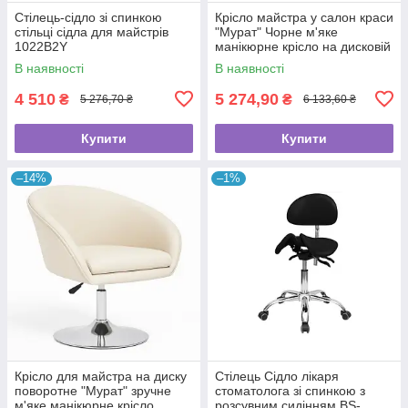
Стілець-сідло зі спинкою
Крісло майстра у салон краси
стільці сідла для майстрів
"Мурат" Чорне м'яке
1022B2Y
манікюрне крісло на дисковій
базі
В наявності
В наявності
4 510
5 274,90
₴
₴
5 276,70 ₴
6 133,60 ₴
Купити
Купити
–14%
–1%
Крісло для майстра на диску
Стілець Сідло лікаря
поворотне "Мурат" зручне
стоматолога зі спинкою з
м'яке манікюрне крісло
розсувним сидінням BS-