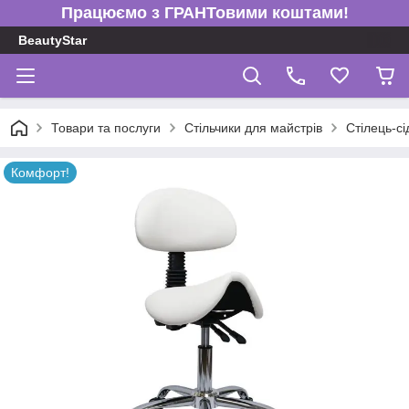
Працюємо з ГРАНТовими коштами!
BeautyStar
Товари та послуги
Стільчики для майстрів
Стілець-сі
Комфорт!