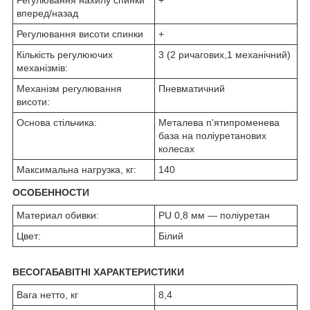
Регулювання нахилу спинки
+
вперед/назад
Регулювання висоти спинки
+
Кількість регулюючих
3 (2 ричагових,1 механічний)
механізмів:
Механізм регулювання
Пневматичний
висоти:
Основа стільчика:
Металева п'ятипроменева
база на поліуретанових
колесах
Максимальна нагрузка, кг:
140
ОСОБЕННОСТИ
Материал обивки:
PU 0,8 мм — поліуретан
Цвет:
Білий
ВЕСОГАБАВІТНІ ХАРАКТЕРИСТИКИ
Вага нетто, кг
8,4