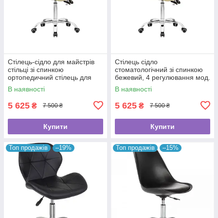
Стілець-сідло для майстрів
Стілець сідло
стільці зі спинкою
стоматологічний зі спинкою
ортопедичний стілець для
бежевий, 4 регулювання мод.
роботи стільчики майстра BS
BS-7015
В наявності
В наявності
Ukraine 7015
5 625
5 625
₴
₴
7 500 ₴
7 500 ₴
Купити
Купити
Топ продажів
–19%
Топ продажів
–15%