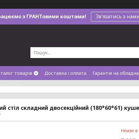
рацюємо з ГРАНТовими коштами!
Зв'язатись з нам
талог товарів
Доставка і оплата
Гарантія на обладн
лічної оферти
й стіл складний двосекційний (180*60*61) куш
S
Немає в