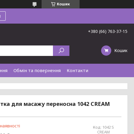
Кошик
и
+380 (66) 763-37-15
Кошик
ання
Обмін та повернення
Контакти
етка для масажу переносна 1042 CREAM
 наявності
Код:
1042 S
CREAM