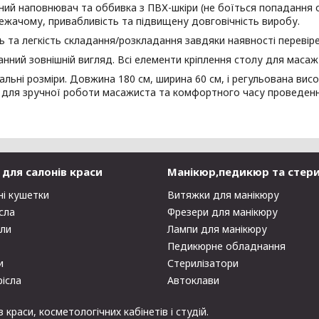
ний наповнювач та оббивка з ПВХ-шкіри (не боїться попадання ол
жачому, привабливість та підвищену довговічність виробу.
ть та легкість складання/розкладання завдяки наявності перевіре
анний зовнішній вигляд. Всі елементи кріплення столу для масаж
сальні розміри. Довжина 180 см, ширина 60 см, і регульована висо
 для зручної роботи масажиста та комфортного часу проведенн
для салонів краси
Манікюр,педикюр та стери
ні кушетки
Витяжки для манікюру
сла
Фрезери для манікюру
оли
Лампи для манікюру
Педикюрне обладнання
и
Стерилізатори
рісла
Автоклави
раси, косметологічних кабінетів і студій.