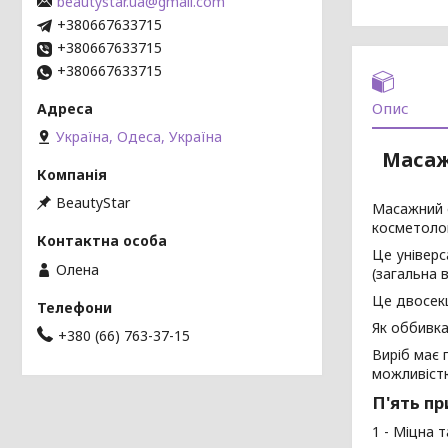
beautystar.ua@gmail.com
+380667633715
+380667633715
+380667633715
Опис
Україна, Одеса, Україна
Масаж
BeautyStar
Масажний с
косметолог
Це універс
Олена
(загальна 
Це двосекц
Як оббивка
+380 (66) 763-37-15
Виріб має 
можливіст
П'ять пр
1 - Міцна 