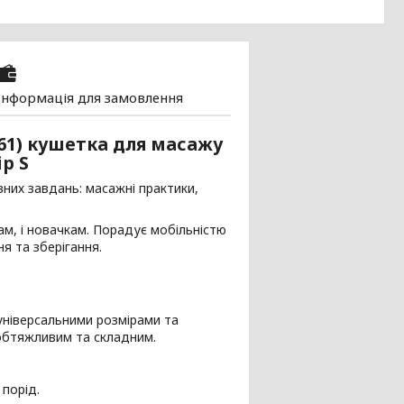
Інформація для замовлення
61) кушетка для масажу
р S
них завдань: масажні практики,
ам, і новачкам. Порадує мобільністю
ня та зберігання.
універсальними розмірами та
обтяжливим та складним.
 порід.