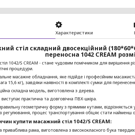
Характеристики
ний стіл складний двосекційний (180*60*
переносна 1042 CREAM розмі
тіл 1042/S CREAM - стане чудовим помічником для вирішення різ
ічні процедури.
альне масажне обладнання, яке підійде і професійним масажист
вага 15,6 кг), завдяки наявності в комплекті сумки для перенесен
ійна складна модель, виготовлена з дерева.
 виступає практична та довговічна ПВХ-шкіра.
правильну геометричну форму з прямими кутами, відрізняється 
ю регулювання, процес транспортування обіцяє стати найменш 
ичин купити масажний стіл 1042/S CREAM:
та приваблива рама, виготовлена з висококласного бука твердих