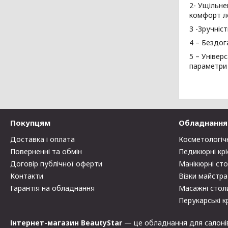
2- Ущільне
комфорт ле
3 -Зручніс
4 – Бездог
5 – Універ
параметри
Покупцям
Обладнання 
Доставка і оплата
Косметологіч
Поверненні та обмін
Педикюрні крі
Договір публічної оферти
Манікюрні ст
Контакти
Візки майстра
Гарантія на обладнання
Масажні стол
Перукарські к
Інтернет-магазин BeautyStar
— це обладнання для салонів к