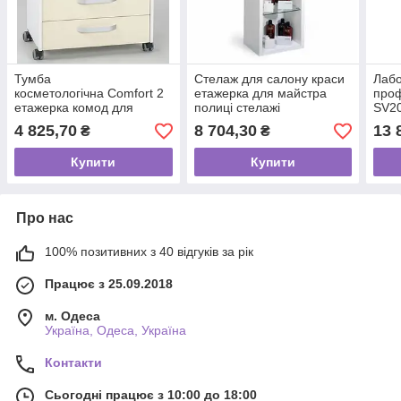
Тумба
Стелаж для салону краси
Лабо
косметологічна Comfort 2
етажерка для майстра
проф
етажерка комод для
полиці стелажі
SV20
манікюру/педикюру візок
перегородки для дому
пере
4 825,70
8 704,30
13 
₴
₴
косметолога для салону
VM614
зону
краси VM944
Купити
Купити
Про нас
100% позитивних з 40 відгуків за рік
Працює з 25.09.2018
м. Одеса
Україна, Одеса, Україна
Контакти
Сьогодні працює з 10:00 до 18:00