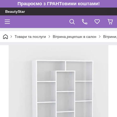
Працюємо з ГРАНТовими коштами!
BeautyStar
Товари та послуги
Вітрина,рецепшн в салон
Вітрини