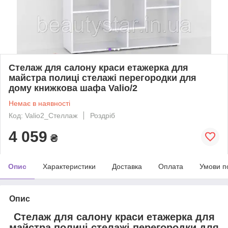
Стелаж для салону краси етажерка для
майстра полиці стелажі перегородки для
дому книжкова шафа Valio/2
Немає в наявності
Код: Valio2_Стеллаж
Роздріб
4 059
₴
Опис
Характеристики
Доставка
Оплата
Умови п
Опис
Стелаж для салону краси етажерка для
майстра полиці стелажі перегородки для