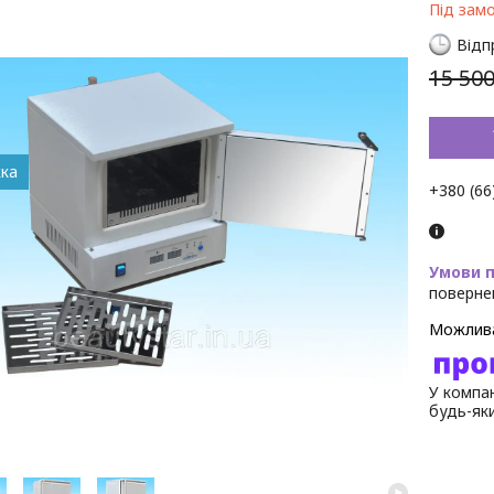
Під зам
Відп
15 500
+380 (66
поверне
У компан
будь-як