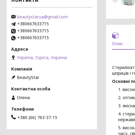
beautystar.ua@gmail.com
+380667633715
+380667633715
+380667633715
Опис
Україна, Одеса, Україна
Стерилізат
шприців і 
BeautyStar
Основні п
висок
Олена
оптим
якісн
стери
+380 (66) 763-37-15
нержаві
висок
часу, с