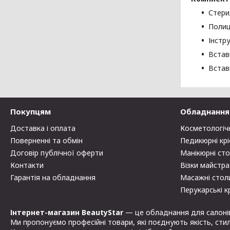
Стери
Полиц
Інстр
Встав
Встав
Покупцям
Обладнання 
Доставка і оплата
Косметологіч
Поверненні та обмін
Педикюрні крі
Договір публічної оферти
Манікюрні ст
Контакти
Візки майстра
Гарантія на обладнання
Масажні стол
Перукарські к
Інтернет-магазин BeautyStar
— це обладнання для салонів к
Ми пропонуємо професійні товари, які поєднують якість, стиль