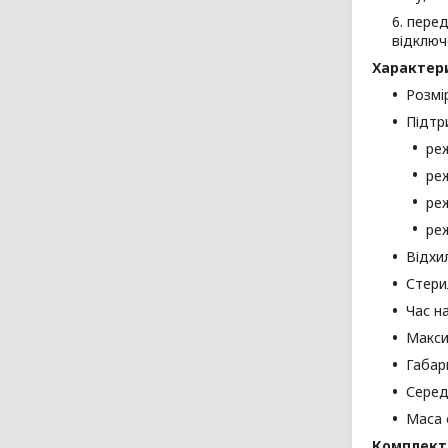
перед
відключ
Характер
Розмi
Підтр
реж
реж
реж
реж
Відхи
Стери
Час н
Макси
Габар
Серед
Маса 
Комплект