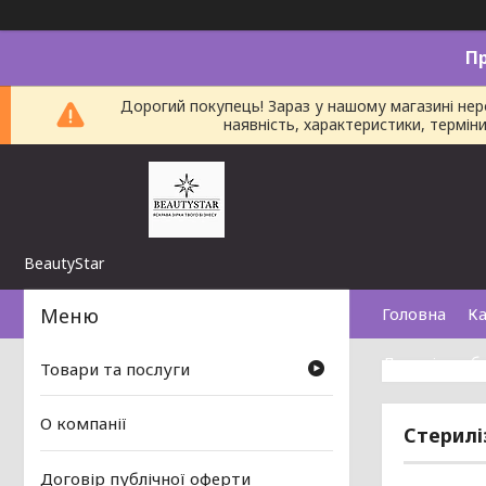
П
Дорогий покупець! Зараз у нашому магазині не
наявність, характеристики, термі
BeautyStar
Головна
Ка
Договір пуб
Товари та послуги
О компанії
Стерилі
Договір публічної оферти