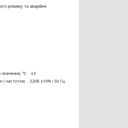
ого режиму та аварійне
го значення, ℃ ±3
ою і частотою 220В ±10% i 50 Гц