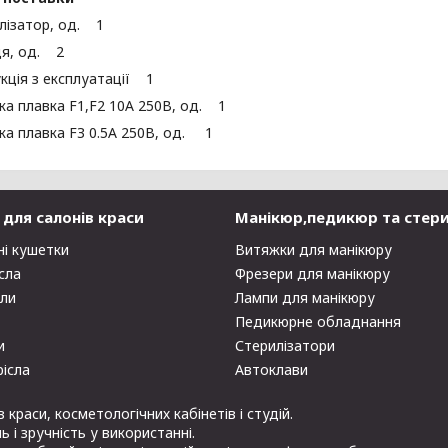
лізатор, од. 1
я, од. 2
укція з експлуатації 1
ка плавка F1,F2 10A 250В, од. 1
ка плавка FЗ 0.5A 250В, од. 1
для салонів краси
Манікюр,педикюр та стери
ні кушетки
Витяжки для манікюру
сла
Фрезери для манікюру
оли
Лампи для манікюру
Педикюрне обладнання
и
Стерилізатори
рісла
Автоклави
раси, косметологічних кабінетів і студій.
 і зручність у використанні.