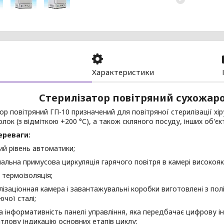
Характеристики
Стерилізатор повітряний сухожаро
ор повітряний ГП-10 призначений для повітряної стерилізації хір
голок (з відміткою +200 °С), а також скляного посуду, інших об'є
ереваги:
ий рівень автоматики;
альна примусова циркуляція гарячого повітря в камері високояк
а термоізоляція;
лізаціонная камера і завантажувальні коробки виготовлені з пол
ючої сталі;
а інформативність панелі управління, яка передбачає цифрову і
вітлову індикацію основних етапів циклу;