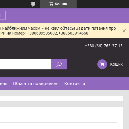
Кошик
и
о найближчим часом – не хвилюйтесь! Задати питання про
SAPP на номері +380689535002,+380503914668
+380 (66) 763-37-15
Кошик
ання
Обмін та повернення
Контакти