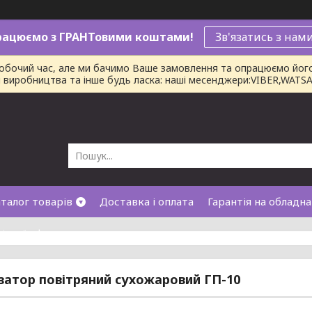
рацюємо з ГРАНТовими коштами!
Зв'язатись з нам
робочий час, але ми бачимо Ваше замовлення та опрацюємо йог
ни виробництва та інше будь ласка: наші месенджери:VIBER,WAT
талог товарів
Доставка і оплата
Гарантія на обладн
лічної оферти
затор повітряний сухожаровий ГП-10