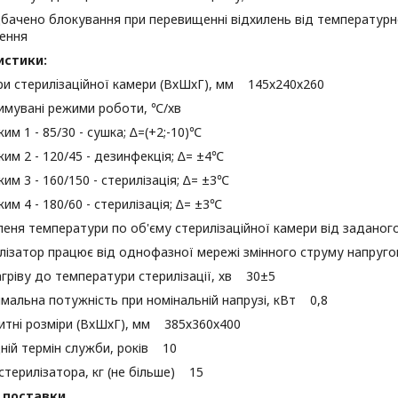
бачено блокування при перевищенні відхилень від температурн
ення
истики:
ри стерилiзацiйної камери (ВхШхГ), мм 145х240х260
имувані режими роботи, ℃/хв
им 1 - 85/30 - сушка; ∆=(+2;-10)℃
им 2 - 120/45 - дезинфекція; ∆= ±4℃
им 3 - 160/150 - стерилізація; ∆= ±3℃
им 4 - 180/60 - стерилізація; ∆= ±3℃
леня температури по об'єму стерилізаційної камери від задано
лізатор працює від однофазної мережі змінного струму напруг
агріву до температури стерилізації, хв 30±5
мальна потужність при номінальній напрузі, кВт 0,8
итнi розмiри (ВхШхГ), мм 385х360х400
ній термін служби, років 10
стерилізатора, кг (не більше) 15
 поставки