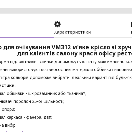
Характеристики
о для очікування VM312 м'яке крісло зі зр
для клієнтів салону краси офісу рес
рма підлокітників і спинки допоможуть клієнту максимально ко
енні використовуються зносостійкі матеріали оббивки і наповню
ітра кольорів допоможе вибрати ідеальний варіант під будь-яки
истики:
іал обшивки - шкірозамінник або тканина*;
нювач поролон 25-ої щільності;
і опори;
іал каркаса - фанера, двп;
на вибір.