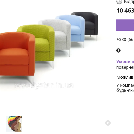
Відп
10 463
+380 (66
поверне
У компан
будь-як