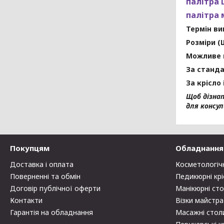
палітра 
палітра
Термін ви
Розміри (
Можливе 
За станда
За крісло
Щоб дізнат
для консул
Покупцям
Обладнання 
Доставка і оплата
Косметологіч
Поверненні та обмін
Педикюрні крі
Договір публічної оферти
Манікюрні ст
Контакти
Візки майстра
Гарантія на обладнання
Масажні стол