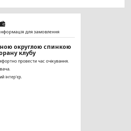
Інформація для замовлення
учною округлою спинкою
торану клубу
мфортно провести час очікування.
вача.
й інтер'єр.