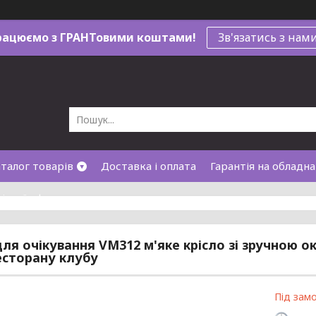
рацюємо з ГРАНТовими коштами!
Зв'язатись з нам
талог товарів
Доставка і оплата
Гарантія на обладн
лічної оферти
для очікування VM312 м'яке крісло зі зручною о
есторану клубу
Під зам