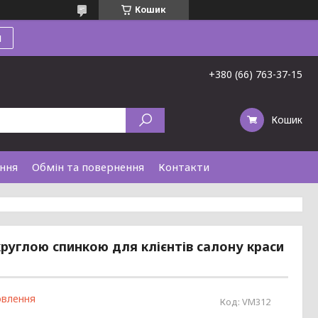
Кошик
и
+380 (66) 763-37-15
Кошик
ання
Обмін та повернення
Контакти
круглою спинкою для клієнтів салону краси
овлення
Код:
VM312