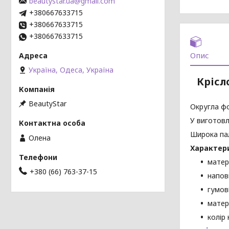
beautystar.ua@gmail.com
+380667633715
+380667633715
+380667633715
Опис
Україна, Одеса, Україна
Крісл
BeautyStar
Округла фо
У виготовл
Широка пал
Олена
Характер
матер
+380 (66) 763-37-15
напов
гумов
матер
колір 