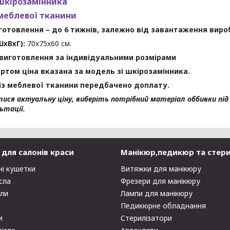
шкірозамінника
 меблево
ї тканини
готовлення – до 6 тижнів, залежно від завантаження виро
ШхВхГ):
70х75х60 см.
виготовлення за індивідуальними розмірами
ртом ціна вказана за модель зі шкірозамінника.
 із меблевої тканини передбачено доплату.
ися актуальну ціну, виберіть потрібний матеріал оббивки під
ьтації.
для салонів краси
Манікюр,педикюр та стери
ні кушетки
Витяжки для манікюру
сла
Фрезери для манікюру
оли
Лампи для манікюру
Педикюрне обладнання
и
Стерилізатори