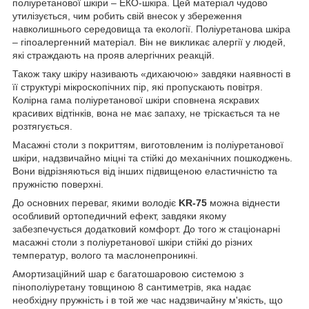
поліуретанової шкіри – ЕКО-шкіра. Цей матеріал чудово
утилізується, чим робить свій внесок у збереження
навколишнього середовища та екології. Поліуретанова шкіра
– гіпоалергенний матеріал. Він не викликає алергії у людей,
які страждають на прояв алергічних реакцій.
Також таку шкіру називають «дихаючою» завдяки наявності в
її структурі мікроскопічних пір, які пропускають повітря.
Колірна гама поліуретанової шкіри сповнена яскравих
красивих відтінків, вона не має запаху, не тріскається та не
розтягується.
Масажні столи з покриттям, виготовленим із поліуретанової
шкіри, надзвичайно міцні та стійкі до механічних пошкоджень.
Вони відрізняються від інших підвищеною еластичністю та
пружністю поверхні.
До основних переваг, якими володіє
KR-75
можна віднести
особливий ортопедичний ефект, завдяки якому
забезпечується додатковий комфорт. До того ж стаціонарні
масажні столи з поліуретанової шкіри стійкі до різних
температур, волого та маслонепроникні.
Амортизаційний шар є багатошаровою системою з
пінополіуретану товщиною 8 сантиметрів, яка надає
необхідну пружність і в той же час надзвичайну м'якість, що