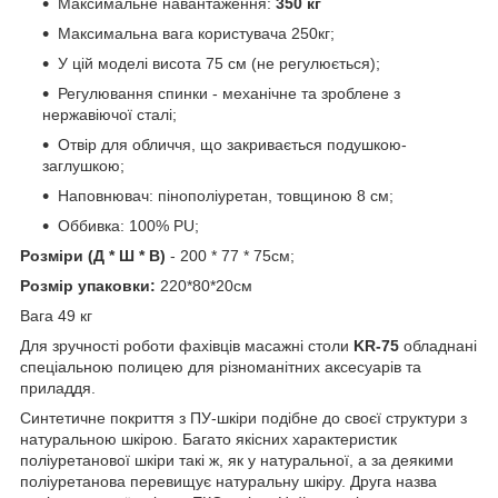
Максимальне навантаження:
350 кг
Максимальна вага користувача 250кг;
У цій моделі висота 75 см (не регулюється);
Регулювання спинки - механічне та зроблене з
нержавіючої сталі;
Отвір для обличчя, що закривається подушкою-
заглушкою;
Наповнювач: пінополіуретан, товщиною 8 см;
Оббивка: 100% PU;
Розміри (Д * Ш * В)
- 200 * 77 * 75см;
Розмір упаковки:
220*80*20см
Вага 49 кг
Для зручності роботи фахівців масажні столи
KR-75
обладнані
спеціальною полицею для різноманітних аксесуарів та
приладдя.
Синтетичне покриття з ПУ-шкіри подібне до своєї структури з
натуральною шкірою. Багато якісних характеристик
поліуретанової шкіри такі ж, як у натуральної, а за деякими
поліуретанова перевищує натуральну шкіру. Друга назва