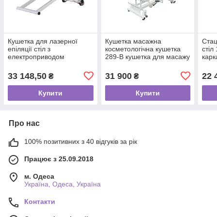
Кушетка для лазерної
Кушетка масажна
Стац
епіляції стіл з
косметологічна кушетка
стіл
електроприводом
289-В кушетка для масажу
карк
2210АY_Style масажна
з регулюванням висоти
висо
кушетка косметологічна
масажний стіл
підг
33 148,50
31 900
22 
₴
₴
посилена
Купити
Купити
Про нас
100% позитивних з 40 відгуків за рік
Працює з 25.09.2018
м. Одеса
Україна, Одеса, Україна
Контакти