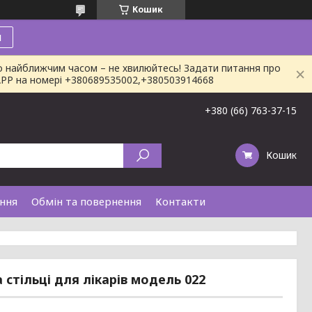
Кошик
и
о найближчим часом – не хвилюйтесь! Задати питання про
SAPP на номері +380689535002,+380503914668
+380 (66) 763-37-15
Кошик
ання
Обмін та повернення
Контакти
стільці для лікарів модель 022