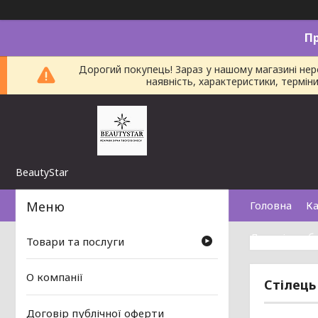
П
Дорогий покупець! Зараз у нашому магазині не
наявність, характеристики, термі
BeautyStar
Головна
Ка
Договір пуб
Товари та послуги
О компанії
Стілець
Договір публічної оферти