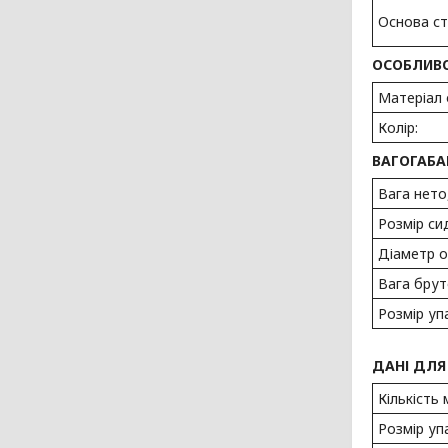
Основа ст
ОСОБЛИВО
Матеріал 
Колір:
ВАГОГАБА
Вага нето,
Розмір сид
Діаметр о
Вага брут
Розмір уп
ДАНІ ДЛЯ
Кількість 
Розмір уп