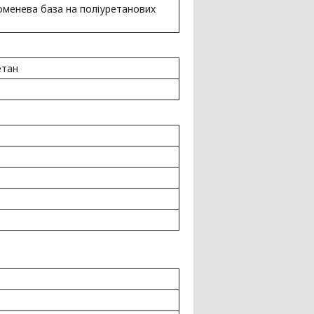
оменева база на поліуретанових
етан