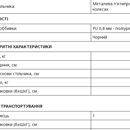
Металева п'ятипр
ільчика:
колесах
СТІ
оббивки:
PU 0,8 мм - поліур
Чорний
РИТНІ ХАРАКТЕРИСТИКИ
 кг
іння, см:
снови стільчика, см:
о, кг
аковки (ВхШхГ), см
 ТРАНСПОРТУВАННЯ
місць
1
аковки (ВхШхГ), см