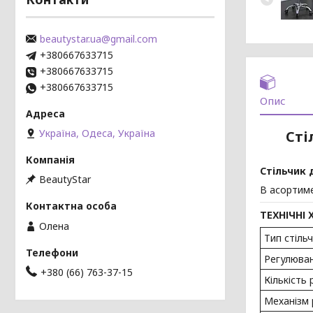
beautystar.ua@gmail.com
+380667633715
+380667633715
+380667633715
Опис
Україна, Одеса, Україна
Сті
Стільчик 
BeautyStar
В асортиме
ТЕХНІЧНІ
Олена
Тип стільч
Регулюван
+380 (66) 763-37-15
Кількість
Механізм 