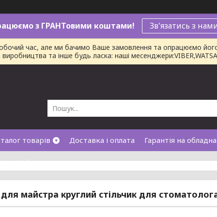
рацюємо з ГРАНТовими коштами!
Зв'язатись з нам
робочий час, але ми бачимо Ваше замовлення та опрацюємо йог
ни виробництва та інше будь ласка: наші месенджери:VIBER,WAT
талог товарів
Доставка і оплата
Гарантія на обладн
лічної оферти
 для майстра круглий стільчик для стоматолога 