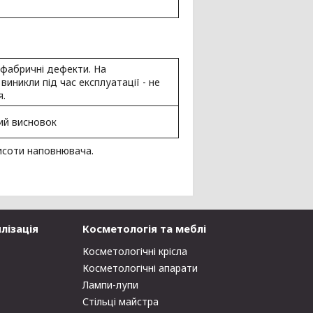
 і фабричні дефекти. На
иникли під час експлуатації - не
.
ний висновок
висоти наповнювача.
лізація
Косметологія та меблі
Косметологічні крісла
Косметологічні апарати
Лампи-лупи
Стільці майстра