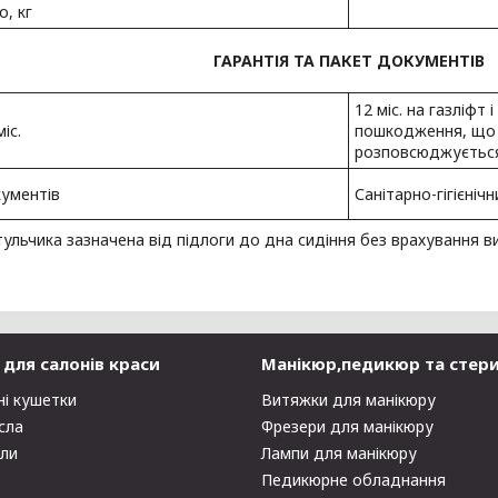
о, кг
ГАРАНТІЯ ТА ПАКЕТ ДОКУМЕНТІВ
12 міс. на газліфт
іс.
пошкодження, що в
розповсюджується
ументів
Санітарно-гігієніч
тульчика зазначена від підлоги до дна сидіння без врахування 
для салонів краси
Манікюр,педикюр та стери
ні кушетки
Витяжки для манікюру
сла
Фрезери для манікюру
оли
Лампи для манікюру
Педикюрне обладнання