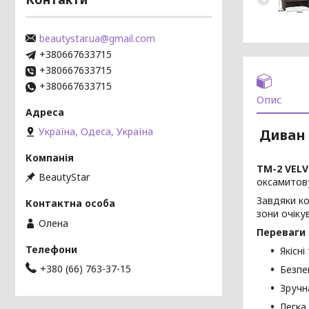
beautystar.ua@gmail.com
+380667633715
+380667633715
+380667633715
Опис
Україна, Одеса, Україна
Диван 
TM-2 VELV
BeautyStar
оксамитову
Завдяки к
зони очіку
Олена
Переваги 
Якісні
+380 (66) 763-37-15
Безпе
Зручн
Легка