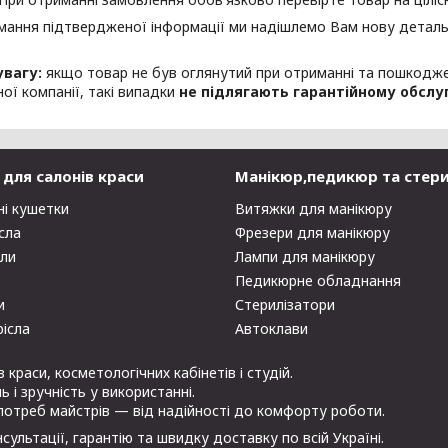
мання підтвердженої інформації ми надішлемо Вам нову деталь
увагу:
якщо товар не був оглянутий при отриманні та пошкодж
ої компанії, такі випадки
не підлягають гарантійному обслу
для салонів краси
Манікюр,педикюр та стери
ні кушетки
Витяжки для манікюру
сла
Фрезери для манікюру
оли
Лампи для манікюру
Педикюрне обладнання
и
Стерилізатори
рісла
Автоклави
раси, косметологічних кабінетів і студій.
 і зручність у використанні.
потреб майстрів — від надійності до комфорту роботи.
ультації, гарантію та швидку доставку по всій Україні.