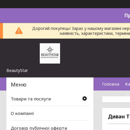
П
Дорогий покупець! Зараз у нашому магазині не
наявність, характеристики, термі
BeautyStar
Головна
Ка
Договір пуб
Товари та послуги
О компанії
Диван T
Договір публічної оферти