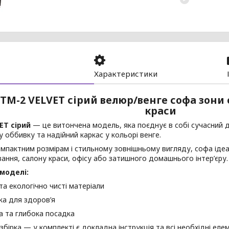
Характеристики
TM-2 VELVET сірий велюр/венге софа зони 
краси
ET сірий
— це витончена модель, яка поєднує в собі сучасний 
 оббивку та надійний каркас у кольорі венге.
омпактним розмірам і стильному зовнішньому вигляду, софа ід
вання, салону краси, офісу або затишного домашнього інтер’єру.
моделі:
 та екологічно чисті матеріали
ка для здоров’я
а та глибока посадка
 збірка — у комплекті є докладна інструкція та всі необхідні еле