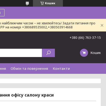
Кошик
и
о найближчим часом – не хвилюйтесь! Задати питання про
SAPP на номері +380689535002,+380503914668
+380 (66) 763-37-15
Кошик
ання
Обмін та повернення
Контакти
ання офісу салону краси