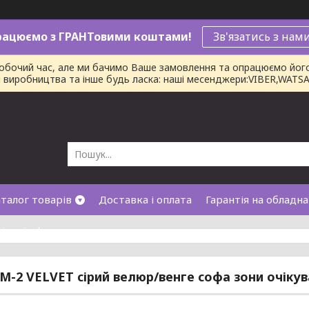
рацюємо з ГРАНТовими коштами!
Зв'язатись з нам
робочий час, але ми бачимо Ваше замовлення та опрацюємо йог
ни виробництва та інше будь ласка: наші месенджери:VIBER,WAT
талог товарів
Доставка і оплата
Гарантія на обладн
лічної оферти
M-2 VELVET сірий велюр/венге софа зони очікув