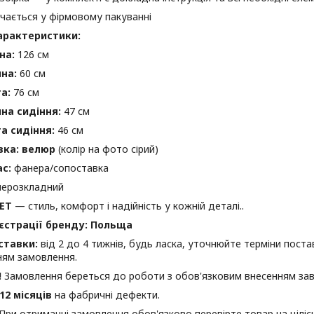
чається у фірмовому пакуванні
арактеристики:
на:
126 см
на:
60 см
а:
76 см
на сидіння:
47 см
а сидіння:
46 см
вка:
в
елюр
(колір на фото сірий)
с:
фанера/сопоставка
ерозкладний
VET
— стиль, комфорт і надійність у кожній деталі..
єстрації бренду: Польща
ставки:
від 2 до 4 тижнів, будь ласка, уточнюйте терміни пост
ям замовлення.
!
Замовлення береться до роботи з обов'язковим внесенням за
12 місяців
на фабричні дефекти.
При отриманні замовлення обов'язково перевірте товар на цілісні