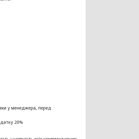
авки у менеджера, перед
вдатку 20%
сть і наявність всіх комплектуючих.