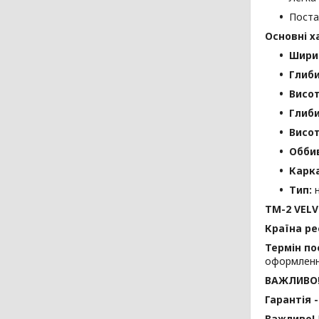
Поста
Основні х
Шири
Глиби
Висот
Глиби
Висот
Обби
Карка
Тип:
н
TM-2 VEL
Країна ре
Термін по
оформленн
ВАЖЛИВО
Гарантія -
Важливо!