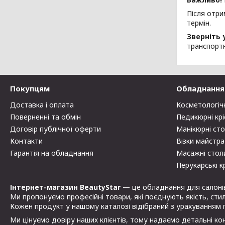
Після отри
термін.
Зверніть 
транспортн
Покупцям
Обладнання 
Доставка і оплата
Косметологіч
Поверненні та обмін
Педикюрні крі
Договір публічної оферти
Манікюрні ст
Контакти
Візки майстра
Гарантія на обладнання
Масажні стол
Перукарські к
Інтернет-магазин BeautyStar
— це обладнання для салонів к
Ми пропонуємо професійні товари, які поєднують якість, стиль
Кожен продукт у нашому каталозі відібраний з урахуванням 
Ми цінуємо довіру наших клієнтів, тому надаємо детальні конс