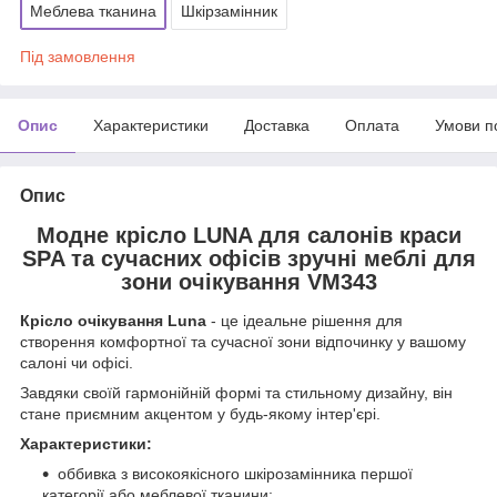
Меблева тканина
Шкірзамінник
Під замовлення
Опис
Характеристики
Доставка
Оплата
Умови п
Опис
Модне крісло LUNA для салонів краси
SPA та сучасних офісів зручні меблі для
зони очікування VM343
Крісло очікування Luna
- це ідеальне рішення для
створення комфортної та сучасної зони відпочинку у вашому
салоні чи офісі.
Завдяки своїй гармонійній формі та стильному дизайну, він
стане приємним акцентом у будь-якому інтер'єрі.
Характеристики:
оббивка з високоякісного шкірозамінника першої
категорії або меблевої тканини;