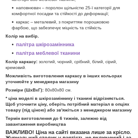
наповнювач – поролон щільністю 25-ї категорії для
комфортної посадки та стійкості до деформації;
каркас – металевий, з покриттям порошковою
фарбою, що забезпечує міцність та стійкість
Колір на вибір.
палітра шкірозамінника
палітра меблево
ї тканини
Колір каркасу:
золотий, чорний, срібний, білий, сірий,
кремовий.
Можливість виготовлення каркасу в інших кольорах
уточнюйте у менеджера магазину
Розміри (ШхВхГ):
80х80х80 см.
* ціна моделі в шкірозаміннику і тканині відрізняється.
Щоб уточнити ціну, оберіть потрібний матеріал в опціях
товару (під ціною) або зв'яжіться з менеджером магазину
Термін виготовлення до 6 тижнів, залежно від
завантаження виробництва
ВАЖЛИВО! Ціна на сайті вказана лише за крісло.
Журнальний столик у вартість не включений і за