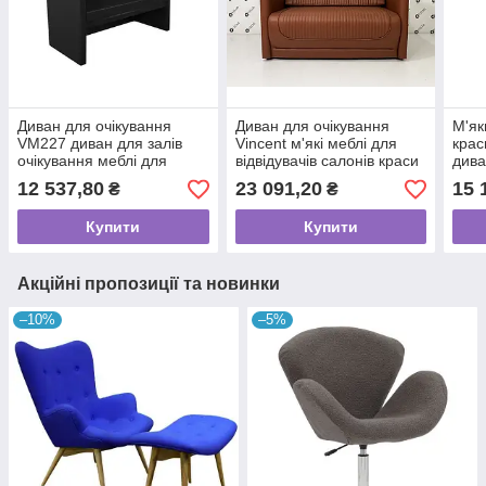
Диван для очікування
Диван для очікування
М'як
VM227 диван для залів
Vincent м'які меблі для
крас
очікування меблі для
відвідувачів салонів краси
дива
відвідувачів офісу салону
офісів ресторанів VM243
зони
12 537,80
23 091,20
15 
₴
₴
краси готелі
Купити
Купити
Акційні пропозиції та новинки
–10%
–5%