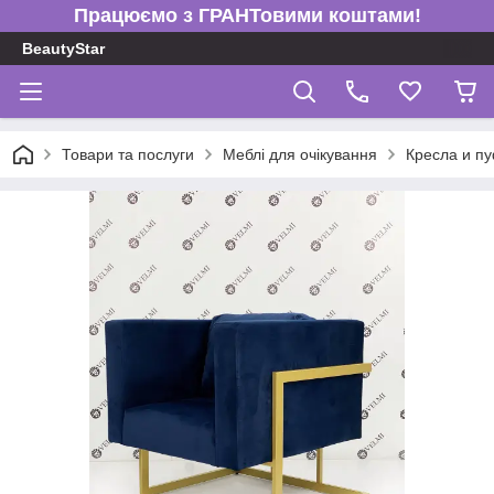
Працюємо з ГРАНТовими коштами!
BeautyStar
Товари та послуги
Меблі для очікування
Кресла и пу