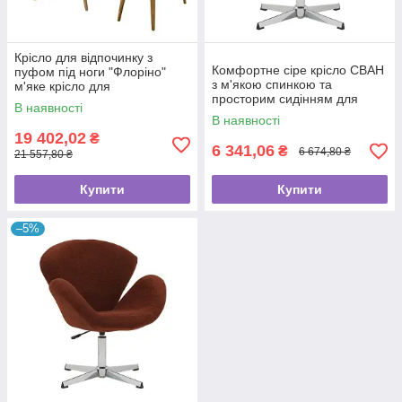
Крісло для відпочинку з
Комфортне сіре крісло СВАН
пуфом під ноги "Флоріно"
з м'якою спинкою та
м'яке крісло для
просторим сидінням для
комфортного очікування
В наявності
зони очікування
В наявності
19 402,02
₴
6 341,06
₴
6 674,80 ₴
21 557,80 ₴
Купити
Купити
–5%