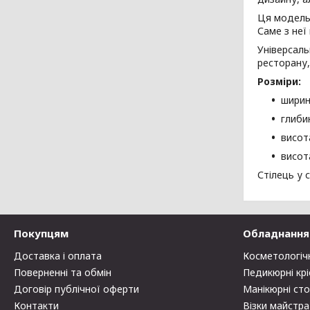
Ця модель 
Саме з неї
Універсаль
ресторану,
Розміри:
ширин
глиби
висот
висота
Стілець у 
Покупцям
Обладнання 
Доставка і оплата
Косметологіч
Поверненні та обмін
Педикюрні крі
Договір публічної оферти
Манікюрні ст
Контакти
Візки майстра