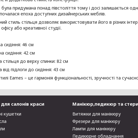
була придумана понад півстоліття тому і досі залишається одним 
 почалася епоха доступних дизайнерських меблів.
ний стиль стільця дозволяє використовувати його в різних інтер'єр
 офісу або креативної студії.
а сидіння: 46 см
на сидіння: 42 см
а стільця до верху спинки: 82 см
 від підлоги до сидіння: 43 см
стилі Eames – це гармонія функціональності, зручності та сучасн
для салонів краси
Манікюр,педикюр та стери
ні кушетки
Витяжки для манікюру
сла
Фрезери для манікюру
оли
Лампи для манікюру
Педикюрне обладнання