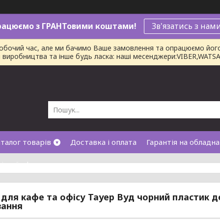
рацюємо з ГРАНТовими коштами!
Зв'язатись з нам
робочий час, але ми бачимо Ваше замовлення та опрацюємо йог
ни виробництва та інше будь ласка: наші месенджери:VIBER,WAT
талог товарів
Доставка і оплата
Гарантія на обладн
лічної оферти
 для кафе та офісу Тауер Вуд чорний пластик де
вання