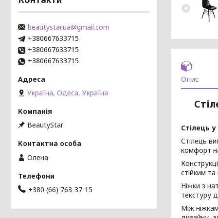
beautystar.ua@gmail.com
+380667633715
+380667633715
+380667633715
Опис
Україна, Одеса, Україна
Стіл
BeautyStar
Стілець у
Стілець ви
комфорт на
Олена
Конструкці
стійким та
Ніжки з на
+380 (66) 763-37-15
текстуру д
Між ніжкам
дизайну, а