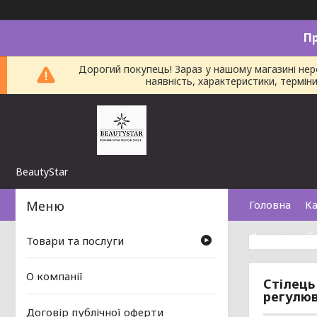
П
Дорогий покупець! Зараз у нашому магазині не
наявність, характеристики, термі
BeautyStar
Головна
Ка
Договір пуб
Товари та послуги
О компанії
Стілець
регулю
Договір публічної оферти