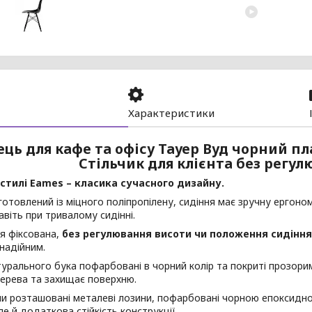
Характеристики
ець для кафе та офісу Тауер Вуд чорний пл
Стільчик для клієнта без регул
 стилі Eames – класика сучасного дизайну.
готовлений із міцного поліпропілену, сидіння має зручну ергон
віть при тривалому сидінні.
я фіксована,
без регулювання висоти чи положення сидіння
 надійним.
турального бука пофарбовані в чорний колір та покриті прозор
ерева та захищає поверхню.
и розташовані металеві лозини, пофарбовані чорною епоксидно
ле й додаткова стійкість конструкції.