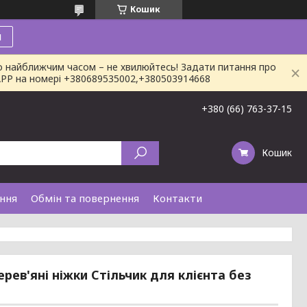
Кошик
и
о найближчим часом – не хвилюйтесь! Задати питання про
SAPP на номері +380689535002,+380503914668
+380 (66) 763-37-15
Кошик
ання
Обмін та повернення
Контакти
рев'яні ніжки Стільчик для клієнта без