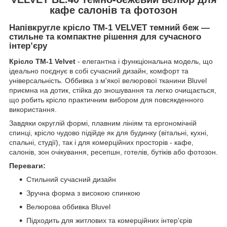
кафе салонів та фотозон
Напівкругле крісло TM-1 VELVET темний беж —
стильне та компактне рішення для сучасного
інтер’єру
Крісло TM-1 Velvet
- елегантна і функціональна модель, що
ідеально поєднує в собі сучасний дизайн, комфорт та
універсальність. Оббивка з м'якої велюрової тканини Bluvel
приємна на дотик, стійка до зношування та легко очищається,
що робить крісло практичним вибором для повсякденного
використання.
Завдяки округлій формі, плавним лініям та ергономічній
спинці, крісло чудово підійде як для будинку (вітальні, кухні,
спальні, студії), так і для комерційних просторів - кафе,
салонів, зон очікування, ресепшн, готелів, бутіків або фотозон.
Переваги:
Стильний сучасний дизайн
Зручна форма з високою спинкою
Велюрова оббивка Bluvel
Підходить для житлових та комерційних інтер'єрів