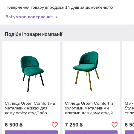
Повернення товару впродовж 14 днів за домовленістю
Всі умови повернення
Подібні товари компанії
Стілець Urban Comfort на
Стілець Urban Comfort із
М’як
металевих ніжках для
золотими металевими
Styl
дому офісу студії або
ніжками для дому студій
стіл
кафе КР-02_MR
салонів та кафе
ніжк
КР-02gold_MR
6 500
7 250
6 5
₴
₴