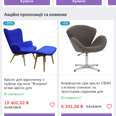
Купити
Купити
Акційні пропозиції та новинки
–10%
–5%
Крісло для відпочинку з
Комфортне сіре крісло СВАН
пуфом під ноги "Флоріно"
з м'якою спинкою та
м'яке крісло для
просторим сидінням для
комфортного очікування
В наявності
зони очікування
В наявності
19 402,02
₴
6 341,06
₴
6 674,80 ₴
21 557,80 ₴