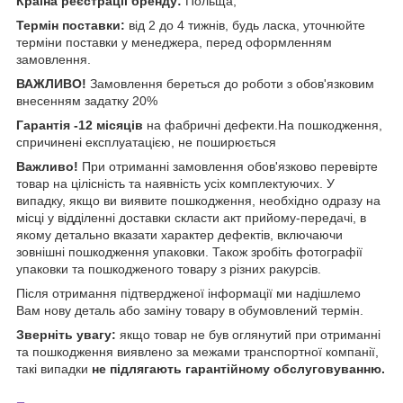
Країна реєстрації бренду:
Польща;
Термін поставки:
від 2 до 4 тижнів, будь ласка, уточнюйте
терміни поставки у менеджера, перед оформленням
замовлення.
ВАЖЛИВО!
Замовлення береться до роботи з обов'язковим
внесенням задатку 20%
Гарантія -12 місяців
на фабричні дефекти.На пошкодження,
спричинені експлуатацією, не поширюється
Важливо!
При отриманні замовлення обов'язково перевірте
товар на цілісність та наявність усіх комплектуючих. У
випадку, якщо ви виявите пошкодження, необхідно одразу на
місці у відділенні доставки скласти акт прийому-передачі, в
якому детально вказати характер дефектів, включаючи
зовнішні пошкодження упаковки. Також зробіть фотографії
упаковки та пошкодженого товару з різних ракурсів.
Після отримання підтвердженої інформації ми надішлемо
Вам нову деталь або заміну товару в обумовлений термін.
Зверніть увагу:
якщо товар не був оглянутий при отриманні
та пошкодження виявлено за межами транспортної компанії,
такі випадки
не підлягають гарантійному обслуговуванню.