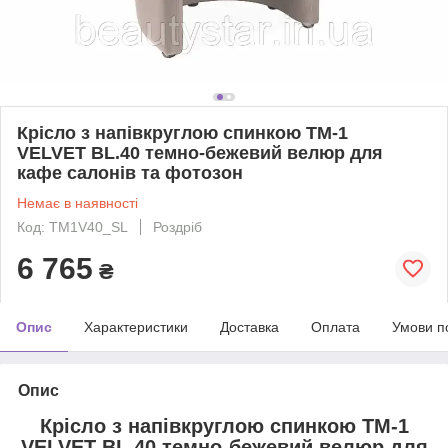
Крісло з напівкруглою спинкою TM-1
VELVET BL.40 темно-бежевий велюр для
кафе салонів та фотозон
Немає в наявності
Код: TM1V40_SL
Роздріб
6 765
₴
Опис
Характеристики
Доставка
Оплата
Умови п
Опис
Крісло з напівкруглою спинкою TM-1
VELVET BL.40 темно-бежевий велюр для