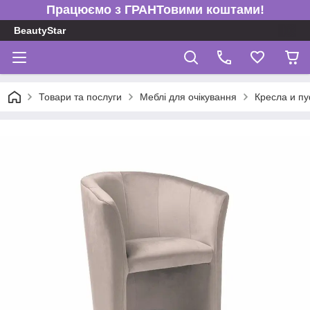
Працюємо з ГРАНТовими коштами!
BeautyStar
Товари та послуги
Меблі для очікування
Кресла и пу