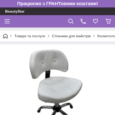
Працюємо з ГРАНТовими коштами!
BeautyStar
Товари та послуги
Стільчики для майстрів
Косметоло