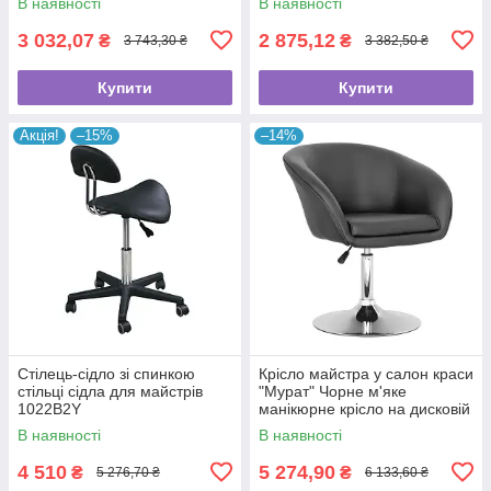
В наявності
В наявності
3 032,07
2 875,12
₴
₴
3 743,30 ₴
3 382,50 ₴
Купити
Купити
Акція!
–15%
–14%
Стілець-сідло зі спинкою
Крісло майстра у салон краси
стільці сідла для майстрів
"Мурат" Чорне м'яке
1022B2Y
манікюрне крісло на дисковій
базі
В наявності
В наявності
4 510
5 274,90
₴
₴
5 276,70 ₴
6 133,60 ₴