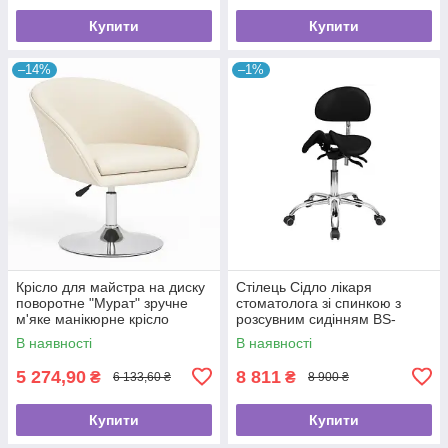
Купити
Купити
–14%
–1%
Крісло для майстра на диску
Стілець Сідло лікаря
поворотне "Мурат" зручне
стоматолога зі спинкою з
м'яке манікюрне крісло
розсувним сидінням BS-
4008-1 з регулюванням
В наявності
В наявності
висоти для косметолога
5 274,90
8 811
₴
₴
6 133,60 ₴
8 900 ₴
Купити
Купити