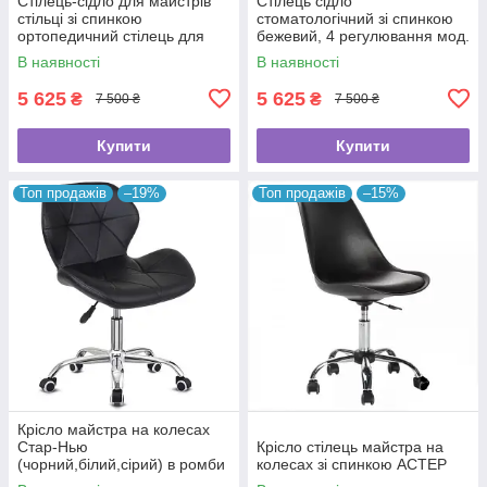
Стілець-сідло для майстрів
Стілець сідло
стільці зі спинкою
стоматологічний зі спинкою
ортопедичний стілець для
бежевий, 4 регулювання мод.
роботи стільчики майстра BS
BS-7015
В наявності
В наявності
Ukraine 7015
5 625
5 625
₴
₴
7 500 ₴
7 500 ₴
Купити
Купити
Топ продажів
–19%
Топ продажів
–15%
Крісло майстра на колесах
Стар-Нью
Крісло стілець майстра на
(чорний,білий,сірий) в ромби
колесах зі спинкою АСТЕР