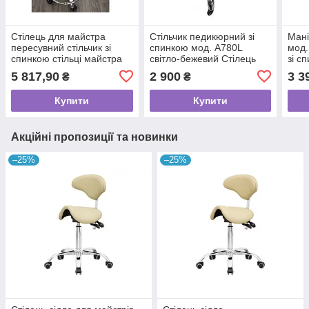
Стілець для майстра
Стільчик педикюрний зі
Мані
пересувний стільчик зі
спинкою мод. А780L
мод.
спинкою стільці майстра
світло-бежевий Стілець
зі с
для манікюру
пересувний для майстра
сало
5 817,90
2 900
3 3
₴
₴
педикюру VM_3006
педикюру
Купити
Купити
Акційні пропозиції та новинки
–25%
–25%