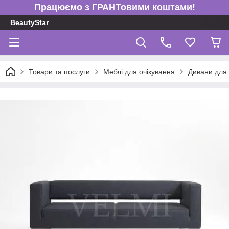
Працюємо з ГРАНТовими коштами!
BeautyStar
Товари та послуги
Меблі для очікування
Дивани для 