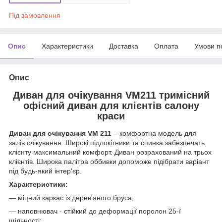
Під замовлення
Опис
Характеристики
Доставка
Оплата
Умови п
Опис
Диван для очікування VM211 тримісний
офісний диван для клієнтів салону
краси
Диван для очікування VM 211
– комфортна модель для
залів очікування. Широкі підлокітники та спинка забезпечать
клієнту максимальний комфорт. Диван розрахований на трьох
клієнтів. Широка палітра оббивки допоможе підібрати варіант
під будь-який інтер'єр.
Характеристики:
― міцний каркас із дерев'яного бруса;
― наповнювач - стійкий до деформації поролон 25-ї
щільності;