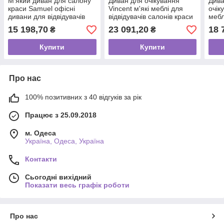
М'який диван для салону
Диван для очікування
Дива
краси Samuel офісні
Vincent м'які меблі для
очік
дивани для відвідувачів
відвідувачів салонів краси
мебл
зони очікування VM213
офісів ресторанів VM243
рест
15 198,70
23 091,20
18 
₴
₴
VM2
Купити
Купити
Про нас
100% позитивних з 40 відгуків за рік
Працює з 25.09.2018
м. Одеса
Україна, Одеса, Україна
Контакти
Сьогодні вихідний
Показати весь графік роботи
Про нас