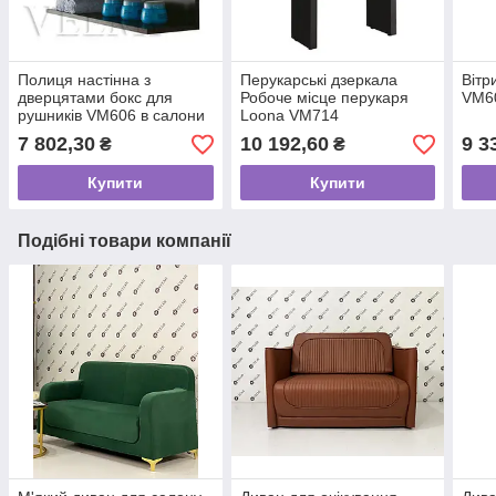
Полиця настінна з
Перукарські дзеркала
Вітр
дверцятами бокс для
Робоче місце перукаря
VM6
рушників VM606 в салони
Loona VM714
краси
7 802,30
10 192,60
9 3
₴
₴
Купити
Купити
Подібні товари компанії