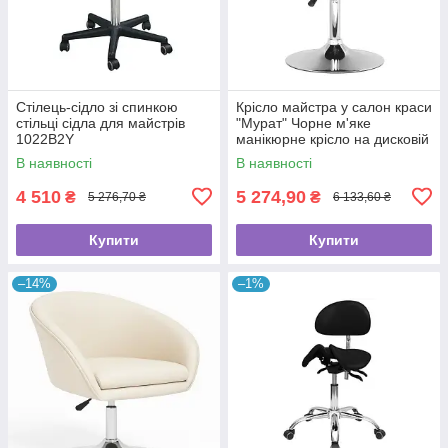
Стілець-сідло зі спинкою
Крісло майстра у салон краси
стільці сідла для майстрів
"Мурат" Чорне м'яке
1022B2Y
манікюрне крісло на дисковій
базі
В наявності
В наявності
4 510
5 274,90
₴
₴
5 276,70 ₴
6 133,60 ₴
Купити
Купити
–14%
–1%