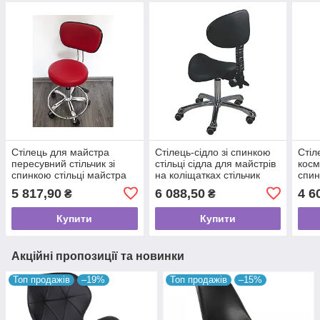
Стілець для майстра
Стілець-сідло зі спинкою
Стіл
пересувний стільчик зі
стільці сідла для майстрів
косм
спинкою стільці майстра
на коліщатках стільчик
спин
для манікюру
сідло 3 регулювання
сало
5 817,90
6 088,50
4 6
₴
₴
педикюру VM_3006
1025Y
Купити
Купити
Акційні пропозиції та новинки
Топ продажів
–19%
Топ продажів
–15%