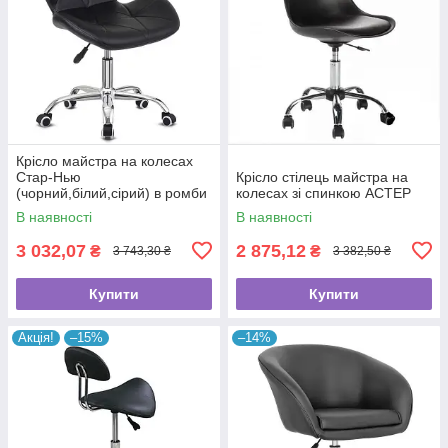
Крісло майстра на колесах
Стар-Нью
Крісло стілець майстра на
(чорний,білий,сірий) в ромби
колесах зі спинкою АСТЕР
В наявності
В наявності
3 032,07
2 875,12
₴
₴
3 743,30 ₴
3 382,50 ₴
Купити
Купити
Акція!
–15%
–14%