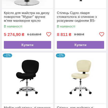
Крісло для майстра на диску
Стілець Сідло лікаря
поворотне "Мурат" зручне
стоматолога зі спинкою з
м'яке манікюрне крісло
розсувним сидінням BS-
4008-1 з регулюванням
В наявності
В наявності
висоти для косметолога
5 274,90
8 811
₴
₴
6 133,60 ₴
8 900 ₴
Купити
Купити
–1%
–1%
Мобільний стілець зі спинкою
Стілець для майстра зі