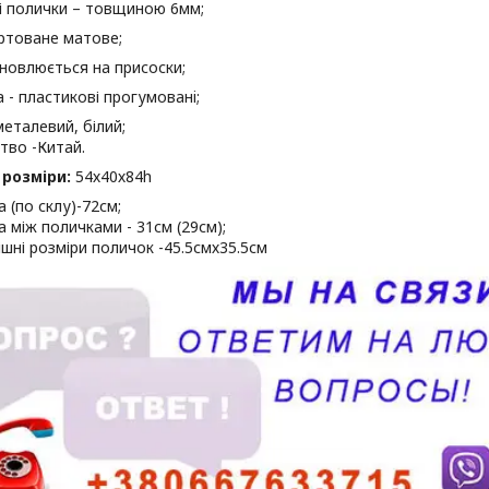
ні полички – товщиною 6мм;
артоване матове;
ановлюється на присоски;
а - пластикові прогумованi;
металевий, білий;
тво -Китай.
 розміри:
54х40х84h
 (по склу)-72см;
а між поличками - 31см (29см);
ішні розміри поличок -45.5смх35.5см