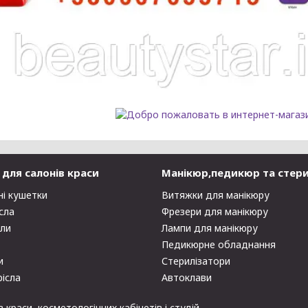
для салонів краси
Манікюр,педикюр та стери
ні кушетки
Витяжки для манікюру
сла
Фрезери для манікюру
оли
Лампи для манікюру
Педикюрне обладнання
и
Стерилізатори
рісла
Автоклави
раси, косметологічних кабінетів і студій.