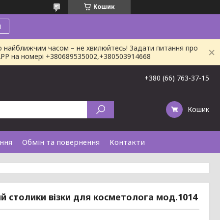
Кошик
и
о найближчим часом – не хвилюйтесь! Задати питання про
SAPP на номері +380689535002,+380503914668
+380 (66) 763-37-15
Кошик
ання
Обмін та повернення
Контакти
й столики візки для косметолога мод.1014