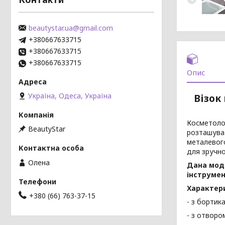
beautystar.ua@gmail.com
+380667633715
+380667633715
+380667633715
Опис
Україна, Одеса, Україна
Візок
Косметолог
BeautyStar
розташуват
металевого
для зручно
Олена
Дана моде
інструмен
Характер
+380 (66) 763-37-15
- з бортик
- з отворо