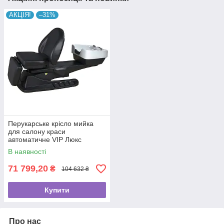
АКЦІЯ!
–31%
Перукарське крісло мийка
для салону краси
автоматичне VIP Люкс
електрорегулювання крісла
В наявності
s-6001
71 799,20
₴
104 632 ₴
Купити
Про нас