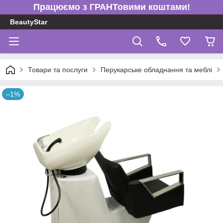
Працюємо з ГРАНТовими коштами!
BeautyStar
Товари та послуги
Перукарське обладнання та меблі
–1%