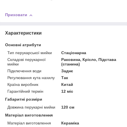
Приховати
Характеристики
Основні атрибути
Тип перукарської мийки
Стаціонарна
Складові перукарної
Раковина, Крісло, Підстава
мийки
(станина)
Підключення води
Заднє
Регулювання кута нахилу
Так
Країна виробник
Китай
Гарантійний термін
12 міс
Габаритні розміри
Довжина перукарні мийки
120 см
Матеріал виготовлення
Матеріал виготовлення
Кераміка