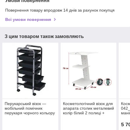
Умови повернення
Повернення товару впродовж 14 днів за рахунок покупця
Всі умови повернення
З цим товаром також замовляють
Перукарський візок —
Косметологічний візок для
Косм
мобільний помічник
апарата столик металевий
042_
перукаря чорного кольору
колір білий 2 полиці +
мані
ZD-106
розетки: B.S.Ukraine мод
стом
252-1
поли
5 7