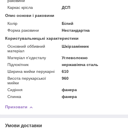
раковини
Каркас крісла
ДСП
Опис основи і раковини
Колір
Білий
Форма раковини
Нестандартна
Користувальницькі характеристики
Основний оббивний
Шкірзамінник
матеріал
Матеріал п'єдесталу
Углеволокно
Підлокітник
нержавіюча сталь
Ширина мийки перукарні
610
Висота перукарської
960
мийки
Сидіння
фанера
Спинка
фанера
Приховати
Умови доставки