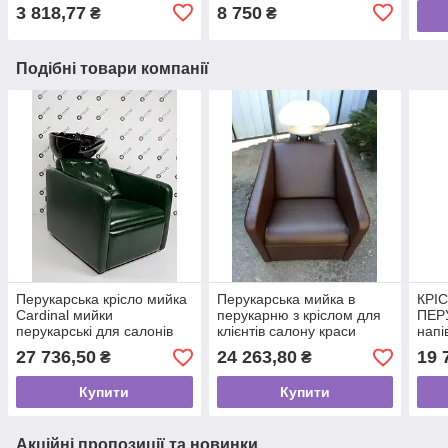
3 818,77
8 750
₴
₴
Подібні товари компанії
Перукарська крісло мийка
Перукарська мийка в
КРІ
Cardinal мийки
перукарню з кріслом для
ПЕР
перукарські для салонів
клієнтів салону краси
напі
краси Barber
"BON" колір крісла на
перу
27 736,50
24 263,80
19 
₴
₴
Shop VM2025
ВИБІР!
крас
Купити
Купити
Акційні пропозиції та новинки