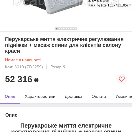
Перукарське миття електричне регулювання
підніжки + масаж спини для клієнтів салону
краси
Немає в наявності
Код: 6010 (ZD2259)
Роздріб
52 316
₴
Опис
Характеристики
Доставка
Оплата
Умови п
Опис
Перукарське миття електричне
регулювання підніжки + масаж спини