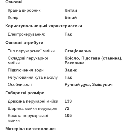
Основні
Країна виробник
Китай
Колір
Білий
Користувальницькі характеристики
Електрокерування:
Так
Основні атрибути
Тип перукарської мийки
Стаціонарна
Складові перукарної
Крісло, Підстава (станина),
мийки
Раковина
Підключення води
Заднє
Регулювання кута нахилу
Так
Особливості
Ручний душ, Змішувач
Габаритні розміри
Довжина перукарні мийки
133
Ширина мийки перукарні
72
Висота перукарської
105
мийки
Матеріал виготовлення