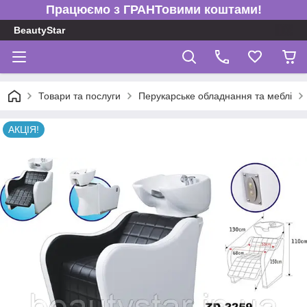
Працюємо з ГРАНТовими коштами!
BeautyStar
Товари та послуги
Перукарське обладнання та меблі
АКЦІЯ!