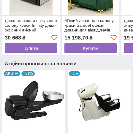
Диван для зони очікування
М'який диван для салону
Дива
салону краси Infinity диван
краси Samuel офісні
очік
офісний якісний
дивани для відвідувачів
дива
140*100*60 см
зони очікування VM213
сало
30 668
15 198,70
19 
₴
₴
рест
170
Купити
Купити
Акційні пропозиції та новинки
АКЦІЯ!
–31%
–1%