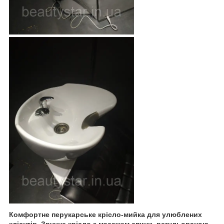
Комфортне перукарське крісло-мийка для улюблених
клієнтів. Зручне крісло з масажем спини, регульованою