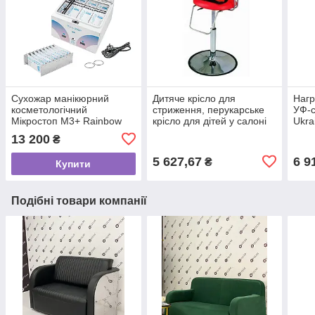
Сухожар манікюрний
Дитяче крісло для
Нагр
косметологічний
стриження, перукарське
УФ-с
Мікростоп M3+ Rainbow
крісло для дітей у салоні
Ukra
Сухожаровий стерилізатор
краси, крісло-пуфик
13 200
₴
для салонів краси
перукарський
5 627,67
6 9
₴
Купити
Подібні товари компанії