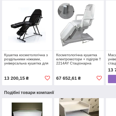
Кушетка косметологічна з
Косметологічна кушетка
Маса
роздільними ніжками,
електромотори + підігрів !!
унів
універсальна кушетка для
2214AY Стаціонарна
стац
педикюру, для тату салону
крісло кушетка з
конс
13 
ZD-813A
електроуправлінням
маса
220
13 200,15
67 652,61
₴
₴
Подібні товари компанії