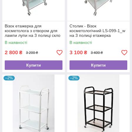
Візок етажерка для
Столик - Візок
косметолога з отвором для
косметологічний LS-099-1_w
лампи лупи на 3 полиці скло
на 3 полиці етажерка
столик мод.099 White
косметолога з отвором для
В наявності
В наявності
лампи біла
2 800
3 100
₴
₴
3 200 ₴
3 400 ₴
Купити
Купити
–2%
–2%