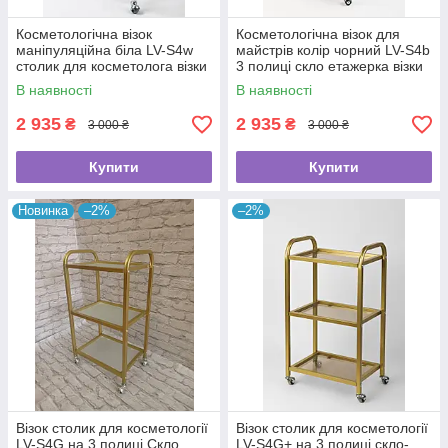
Косметологічна візок
Косметологічна візок для
маніпуляційна біла LV-S4w
майстрів колір чорний LV-S4b
столик для косметолога візки
3 полиці скло етажерка візки
косметологічні
для салону краси
В наявності
В наявності
2 935
2 935
₴
₴
3 000 ₴
3 000 ₴
Купити
Купити
Новинка
–2%
–2%
Візок столик для косметології
Візок столик для косметології
LV-S4G на 3 полиці Скло
LV-S4G+ на 3 полиці скло-