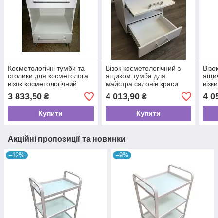
Косметологічні тумби та
Візок косметологічний з
Візо
столики для косметолога
ящиком тумба для
ящи
візок косметологічний
майстра салонів краси
візк
VM915
VМ928
сало
3 833,50
4 013,90
4 0
₴
₴
Купити
Купити
Акційні пропозиції та новинки
–12%
–9%