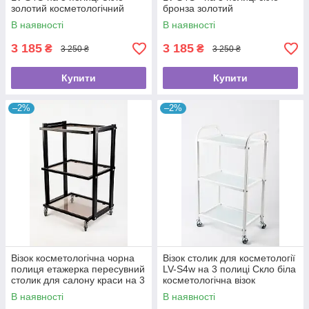
золотий косметологічний
бронза золотий
візок стоматологічний
косметологічний візок
В наявності
В наявності
3 185
3 185
₴
₴
3 250 ₴
3 250 ₴
Купити
Купити
–2%
–2%
Візок косметологічна чорна
Візок столик для косметології
полиця етажерка пересувний
LV-S4w на 3 полиці Скло біла
столик для салону краси на 3
косметологічна візок
полиці LV-S2 Black
стоматологічна
В наявності
В наявності