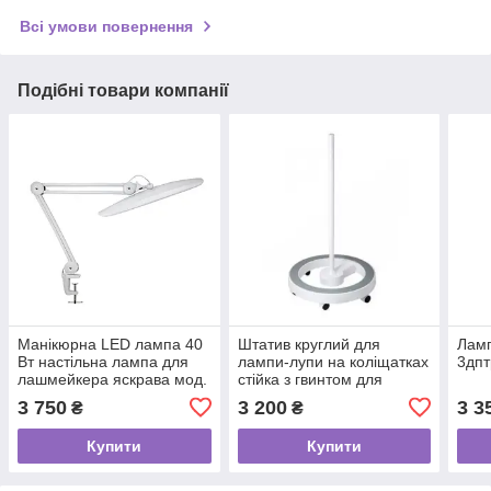
Всі умови повернення
Подібні товари компанії
Манікюрна LED лампа 40
Штатив круглий для
Ламп
Вт настільна лампа для
лампи-лупи на коліщатках
3дпт
лашмейкера яскрава мод.
стійка з гвинтом для
LED-1 DS, регулювання
фіксації лампи арт. 5В-G
3 750
3 200
3 3
₴
₴
яскравості
Купити
Купити