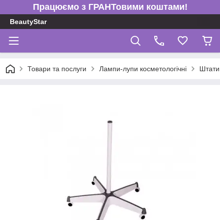
Працюємо з ГРАНТовими коштами!
BeautyStar
Товари та послуги
Лампи-лупи косметологічні
Штати