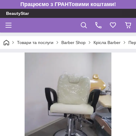
Працюємо з ГРАНТовими коштами!
BeautyStar
Товари та послуги
Barber Shop
Крісла Barber
Пер