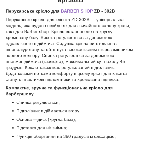
Перукарське крісло для
BARBER SHOP
ZD - 302B
Перукарське крісло для клієнта ZD-302B — універсальна
модель, яка чудово підійде як для звичайного салону краси,
так і для Barber shop. Крісло встановлене на круглу
хромовану базу. Висота регулюється за допомогою
гідравлічного підіймача. Сидушка крісла виготовлена з
пінополіуретану та обтягнута високоякісним шкірозамінником
чорного кольору. Спинка регулюється за допомогою
пневмопідіймача (газліфта), максимальний кут нахилу 45
градусів. Крісло також має регульований підголівник.
Додатковими нотками комфорту в цьому кріслі для клієнта
стануть пластикові підлокітники та хромована підніжка.
Компактне, зручне та функціональне крісло для
барбершопу
Спинка регулюється;
Підголівник підіймається вгору;
Основа —диск (кругла база);
Підставка для ніг знімна;
Функція обертання на 360 градусів із фіксацією;