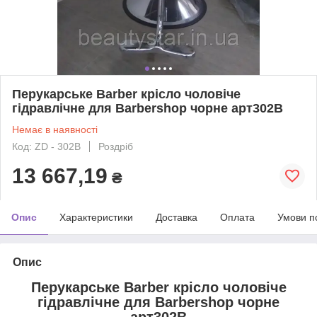
Перукарське Barber крісло чоловіче
гідравлічне для Barbershop чорне арт302В
Немає в наявності
Код: ZD - 302B
Роздріб
13 667,19
₴
Опис
Характеристики
Доставка
Оплата
Умови п
Опис
Перукарське Barber крісло чоловіче
гідравлічне для Barbershop чорне
арт302В