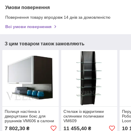
Умови повернення
Повернення товару впродовж 14 днів за домовленістю
Всі умови повернення
З цим товаром також замовляють
Полиця настінна з
Стелаж із відкритими
Перу
дверцятами бокс для
скляними поличками
Робо
рушників VM606 в салони
VM609
Loo
краси
7 802,30
11 455,40
10 
₴
₴