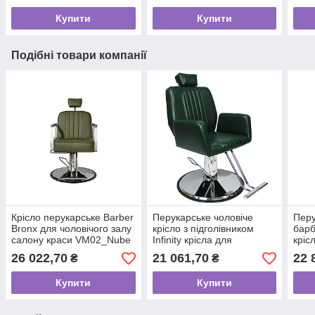
Купити
Купити
Подібні товари компанії
Крісло перукарське Barber
Перукарське чоловіче
Перу
Bronx для чоловічого залу
крісло з підголівником
барб
салону краси VM02_Nube
Infinity крісла для
кріс
39
Barbershop з підніжкою
BARB
26 022,70
21 061,70
22 
₴
₴
Купити
Купити