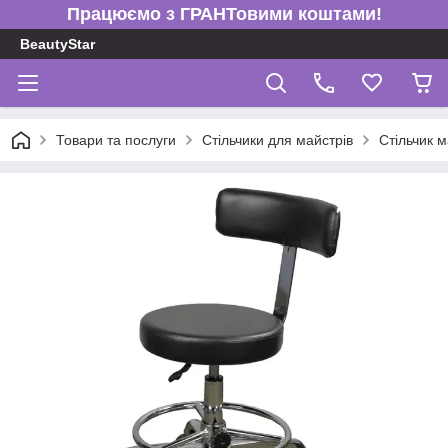
Працюємо з ГРАНТовими коштами!
BeautyStar
Товари та послуги
Стільчики для майстрів
Стільчик м