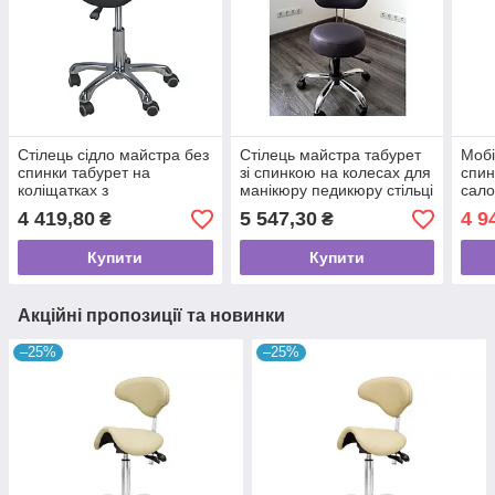
Стілець сідло майстра без
Стілець майстра табурет
Мобі
спинки табурет на
зі спинкою на колесах для
спин
коліщатках з
манікюру педикюру стільці
сало
регулюванням висоти
майстра косметолога
регу
4 419,80
5 547,30
4 9
₴
₴
стілець для лікаря
стоматолога
стоматолога 1022AY
Купити
Купити
Акційні пропозиції та новинки
–25%
–25%