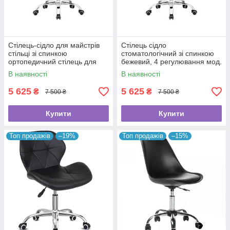
Стілець-сідло для майстрів
Стілець сідло
стільці зі спинкою
стоматологічний зі спинкою
ортопедичний стілець для
бежевий, 4 регулювання мод.
роботи стільчики майстра BS
BS-7015
В наявності
В наявності
Ukraine 7015
5 625
5 625
₴
₴
7 500 ₴
7 500 ₴
Купити
Купити
Топ продажів
–19%
Топ продажів
–15%