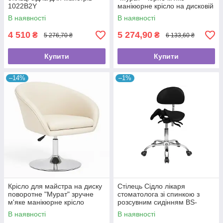
1022B2Y
манікюрне крісло на дисковій
базі
В наявності
В наявності
4 510
5 274,90
₴
₴
5 276,70 ₴
6 133,60 ₴
Купити
Купити
–14%
–1%
Крісло для майстра на диску
Стілець Сідло лікаря
поворотне "Мурат" зручне
стоматолога зі спинкою з
м'яке манікюрне крісло
розсувним сидінням BS-
4008-1 з регулюванням
В наявності
В наявності
висоти для косметолога