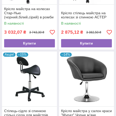
Крісло майстра на колесах
Стар-Нью
Крісло стілець майстра на
(чорний,білий,сірий) в ромби
колесах зі спинкою АСТЕР
В наявності
В наявності
3 032,07
2 875,12
₴
₴
3 743,30 ₴
3 382,50 ₴
Купити
Купити
Акція!
–15%
–14%
Стілець-сідло зі спинкою
Крісло майстра у салон краси
стільці сідла для майстрів
"Мурат" Чорне м'яке