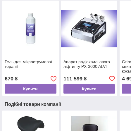
Гель для мікрострумової
Апарат радіохвильового
Стіл
терапії
ліфтингу PX-3000 ALVI
спин
косм
стіл
670
111 599
4 6
₴
₴
кліє
Купити
Купити
Подібні товари компанії