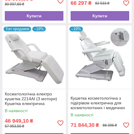
66 297
₴
82 533 ₴
80 097,60 ₴
Купити
Купити
Топ продажів
–19%
–19%
Косметологічна електро
Кушетка косметологічна з
кушетка 2214AI (3 мотори)
підігрівом електрична для
Кушетка електрична
косметологічних і медичних
косметологічна автоматична
В наявності
кабінетів
В наявності
46 949,10
₴
71 844,30
₴
88 396 ₴
57 953,50 ₴