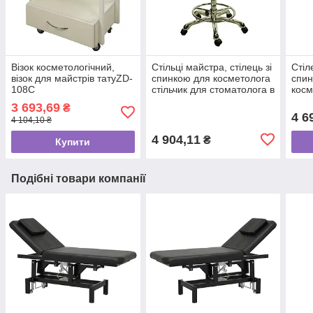
Візок косметологічний,
Стільці майстра, стілець зі
Стіл
візок для майстрів татуZD-
спинкою для косметолога
спин
108C
стільчик для стоматолога в
косм
білому кольорі
стіл
3 693,69
₴
кліє
4 6
4 104,10 ₴
4 904,11
₴
Купити
Подібні товари компанії