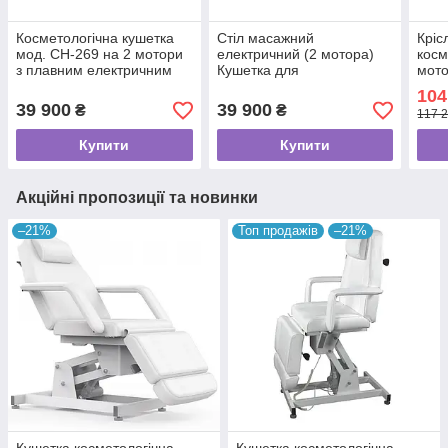
Косметологічна кушетка
Стіл масажний
Кріс
мод. CH-269 на 2 мотори
електричний (2 мотора)
косм
з плавним електричним
Кушетка для
мото
регулюванням Стіл для
косметологічних процедур
2246
104
масажного салону
мод. СН-269
куше
39 900
39 900
₴
₴
117 2
Купити
Купити
Акційні пропозиції та новинки
–21%
Топ продажів
–21%