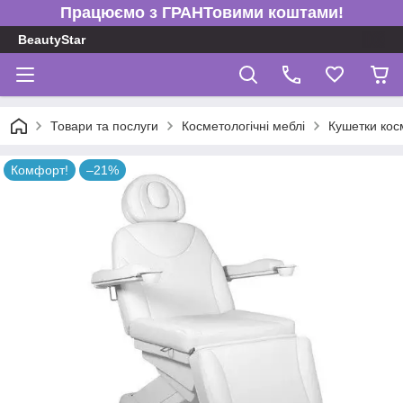
Працюємо з ГРАНТовими коштами!
BeautyStar
Товари та послуги
Косметологічні меблі
Кушетки кос
Комфорт!
–21%