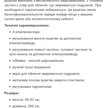
кушетки виконане з високоякісного шкірозамінника. У головній
частині є отвір для обличчя, що закривається подушкою. При
необхідності підлокітники забираються. Ця кушетка своєю
багатофункціональністю завжди знайде місце у вашому
салоні краси або косметологічному кабінеті.
Технічні характеристики:
4 електромотори;
регулювання висоти кушетки за допомогою
електроприводу;
регулювання ножної частини, головної частини та
кута нахилу за допомогою електроприводу;
оббивка - якісний шкірозамінник;
ручний пульт керування;
виріз для обличчя закривається подушкою;
металева основа кушетки закрита пластиком;
регульовані підлокітники;
Розміри:
висота: 66-91 см;
довжина: 200 см;