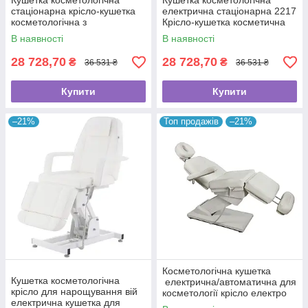
Кушетка косметологічна
Кушетка косметологічна
стаціонарна крісло-кушетка
електрична стаціонарна 2217
косметологічна з
Крісло-кушетка косметична
електроприводом для клініки
автоматична
В наявності
В наявності
2217
28 728,70
28 728,70
₴
₴
36 531 ₴
36 531 ₴
Купити
Купити
–21%
Топ продажів
–21%
Косметологічна кушетка
Кушетка косметологічна
електрична/автоматична для
крісло для нарощування вій
косметології крісло електро
електрична кушетка для
2248 BY(електромотор)