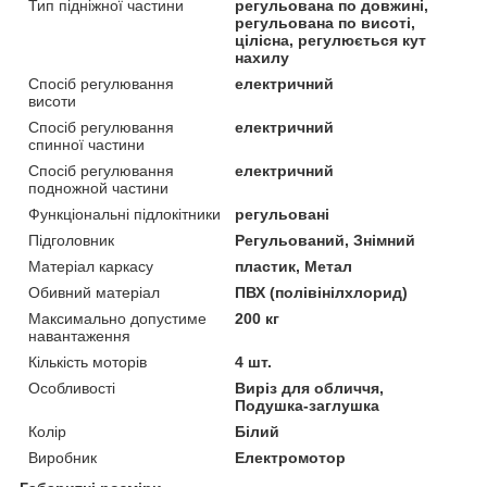
Тип підніжної частини
регульована по довжині,
регульована по висоті,
цілісна, регулюється кут
нахилу
Спосіб регулювання
електричний
висоти
Спосіб регулювання
електричний
спинної частини
Спосіб регулювання
електричний
подножной частини
Функціональні підлокітники
регульовані
Підголовник
Регульований, Знімний
Матеріал каркасу
пластик, Метал
Обивний матеріал
ПВХ (полівінілхлорид)
Максимально допустиме
200 кг
навантаження
Кількість моторів
4 шт.
Особливості
Виріз для обличчя,
Подушка-заглушка
Колір
Білий
Виробник
Електромотор