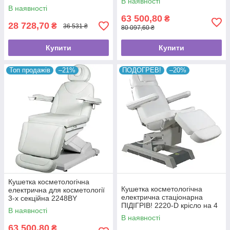
В наявності
косметолога ZD-831
В наявності
63 500,80
₴
28 728,70
₴
36 531 ₴
80 097,60 ₴
Купити
Купити
Топ продажів
–21%
ПОДОГРЕВ!
–20%
Кушетка косметологічна
Кушетка косметологічна
електрична для косметології
електрична стаціонарна
3-х секційна 2248BY
ПІДІГРІВ! 2220-D крісло на 4
В наявності
електромоторах косметолога
В наявності
63 500,80
₴