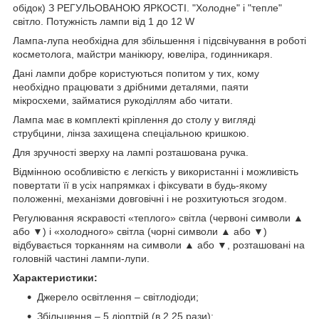
обідок) З РЕГУЛЬОВАНОЮ ЯРКОСТІ. "Холодне" і "тепле"
світло. Потужність лампи від 1 до 12 W
Лампа-лупа необхідна для збільшення і підсвічування в роботі
косметолога, майстри манікюру, ювеліра, годинникаря.
Дані лампи добре користуються попитом у тих, кому
необхідно працювати з дрібними деталями, паяти
мікросхеми, займатися рукоділлям або читати.
Лампа має в комплекті кріплення до столу у вигляді
струбцини, лінза захищена спеціальною кришкою.
Для зручності зверху на лампі розташована ручка.
Відмінною особливістю є легкість у використанні і можливість
повертати її в усіх напрямках і фіксувати в будь-якому
положенні, механізми довговічні і не розхитуються згодом.
Регулювання яскравості «теплого» світла (червоні символи ▲
або ▼) і «холодного» світла (чорні символи ▲ або ▼)
відбувається торканням на символи ▲ або ▼, розташовані на
головній частині лампи-лупи.
Характеристики:
Джерело освітлення – світлодіоди;
Збільшення – 5 діоптрій (в 2,25 рази);