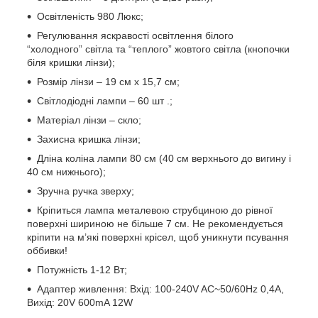
Освітленість 980 Люкс;
Регулювання яскравості освітлення білого
“холодного” світла та “теплого” жовтого світла (кнопочки
біля кришки лінзи);
Розмір лінзи – 19 см х 15,7 см;
Світлодіодні лампи – 60 шт .;
Матеріал лінзи – скло;
Захисна кришка лінзи;
Дліна коліна лампи 80 см (40 см верхнього до вигину і
40 см нижнього);
Зручна ручка зверху;
Кріпиться лампа металевою струбциною до рівної
поверхні шириною не більше 7 см. Не рекомендується
кріпити на м’які поверхні крісел, щоб уникнути псування
оббивки!
Потужність 1-12 Вт;
Адаптер живлення: Вхід: 100-240V AC~50/60Hz 0,4А,
Вихід: 20V 600mA 12W