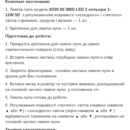
Комплект постачання:
1. Лампа-лупа модель
6030 60
SMD
LED
2 кольори 1-
12
W
5
D
з регулюванням яскравості «холодного» і «теплого»
світла з кришкою, шнуром і вилкою — 1 шт.
2. Кріплення для лампи-лупи — 1 шт.
Підготовка до роботи:
1. Прикрутіть кріплення для лампи лупи до рівної
горизонтальної поверхні (стілу, візку)
2. Вставте нижню частину струбцини лампи-лупи в отвір
кріплення.
3. Закріпіть фіксаторами , головна частина лампи-лупи в
зручне для Вас положення.
4. Вставте вилку в розетку та поставте вимикач, розташований
на головній частині лампи-лупи, у положення «I».
5. Лампа-лупа готова до роботи.
6. Регулювання яскравості «теплого» світла (червоні символи
▲ або ▼) і «холодного» світла (чорні символи ▲ або ▼ )
відбувається торканням на символи ▲ або ▼, розташовані на
головній частині лампи-лупи.
Технічні характеристики: