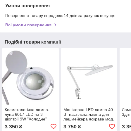
Умови повернення
Повернення товару впродовж 14 днів за рахунок покупця
Всі умови повернення
Подібні товари компанії
Косметологічна лампа-
Манікюрна LED лампа 40
Ламп
лупа 6017 LED на 3
Вт настільна лампа для
3дпт
діоптрії 9W "Холодне"
лашмейкера яскрава мод.
світло
LED-1 DS, регулювання
3 350
3 750
3 3
₴
₴
яскравості