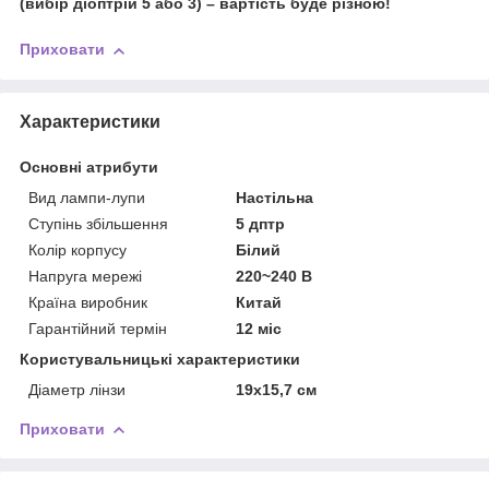
(вибір діоптрій 5 або 3) – вартість буде різною!
Приховати
Характеристики
Основні атрибути
Вид лампи-лупи
Настільна
Ступінь збільшення
5 дптр
Колір корпусу
Білий
Напруга мережі
220~240 В
Країна виробник
Китай
Гарантійний термін
12 міс
Користувальницькі характеристики
Діаметр лінзи
19х15,7 см
Приховати