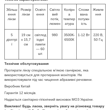
Збільш
Розмір
Освітл
Світло
Колірн
Спожи
Живле
ення
лінзи
ення
вий
а
вана
ння
лінзи
потік,
темпер
потужн
люмен
атура
ість
5
19 см
світлод
980
3500К-
1-12 Вт
220 В,
діоптрі
х 15,7
іодні
6500К
50 Гц
ї
см
лампи
— 60
шт.
Технічне обслуговування
Протирати лінзу спеціальною м'якою ганчіркою, яка
використовується для протирання моніторів. Не
використовувати під час чищення абразивні речовини.
Виробник Китай
Гарантія 12 місяців.
Надається санітарно-гігієнічний висновок МОЗ України.
Важливо! Будь ласка, зверніть увагу на різновид товару